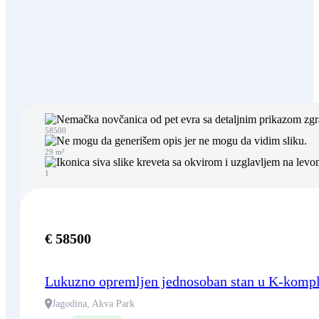
58500
29 m²
1
€ 58500
Lukuzno opremljen jednosoban stan u K-komplek
Jagodina, Akva Park