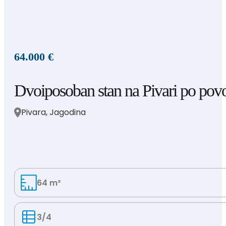
64.000 €
Dvoiposoban stan na Pivari po povo
Pivara, Jagodina
64 m²
3/4