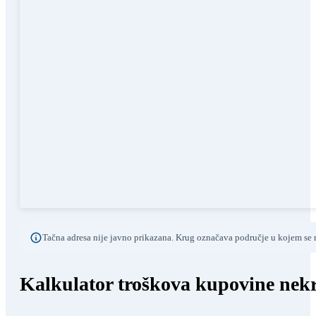
Tačna adresa nije javno prikazana. Krug označava područje u kojem se n
Kalkulator troškova kupovine nekr