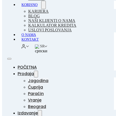
KORISNO
KARIJERA
BLOG
NAŠI KLIJENTI O NAMA
KALKULATOR KREDITA
USLOVI POSLOVANJA
O NAMA
KONTAKT
SR
POČETNA
Prodaja
Jagodina
Ćuprija
Paraćin
Vranje
Beograd
Izdavanje