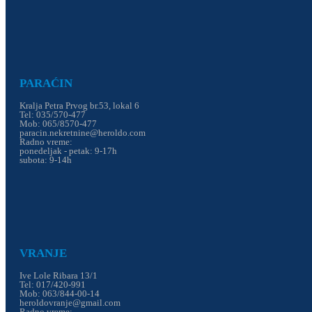
PARAĆIN
Kralja Petra Prvog br.53, lokal 6
Tel: 035/570-477
Mob: 065/8570-477
paracin.nekretnine@heroldo.com
Radno vreme:
ponedeljak - petak: 9-17h
subota: 9-14h
VRANJE
Ive Lole Ribara 13/1
Tel: 017/420-991
Mob: 063/844-00-14
heroldovranje@gmail.com
Radno vreme: