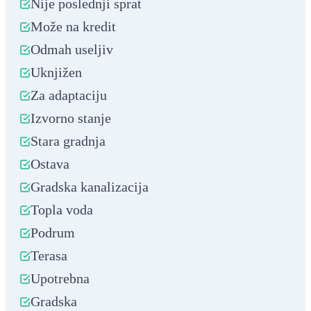
Nije poslednji sprat
Može na kredit
Odmah useljiv
Uknjižen
Za adaptaciju
Izvorno stanje
Stara gradnja
Ostava
Gradska kanalizacija
Topla voda
Podrum
Terasa
Upotrebna
Gradska