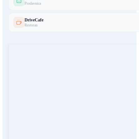
Prodavnica
DriveCafe
Restoran