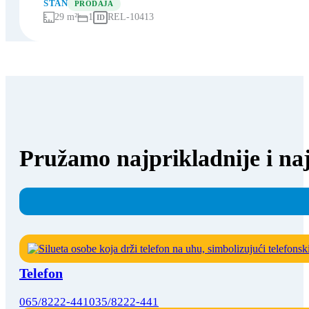
STAN
PRODAJA
29 m²
1
REL-10413
ID
Pružamo najprikladnije i naj
Telefon
065/8222-441
035/8222-441