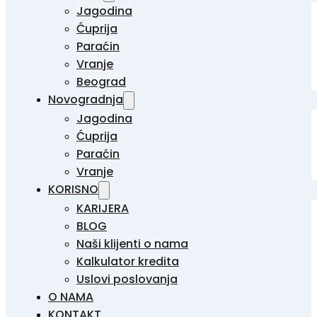
Jagodina
Ćuprija
Paraćin
Vranje
Beograd
Novogradnja
Jagodina
Ćuprija
Paraćin
Vranje
KORISNO
KARIJERA
BLOG
Naši klijenti o nama
Kalkulator kredita
Uslovi poslovanja
O NAMA
KONTAKT