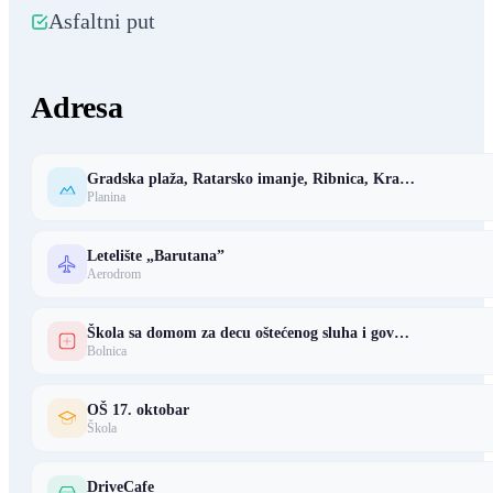
Asfaltni put
Adresa
Gradska plaža, Ratarsko imanje, Ribnica, Kra…
Planina
Letelište „Barutana”
Aerodrom
Škola sa domom za decu oštećenog sluha i gov…
Bolnica
OŠ 17. oktobar
Škola
DriveCafe