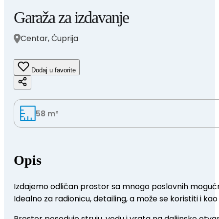
Garaža za izdavanje
Centar, Ćuprija
Dodaj u favorite
58 m²
Opis
Izdajemo odličan prostor sa mnogo poslovnih mogućn
Idealno za radionicu, detailing, a može se koristiti i k
Prostor poseduje struju, vodu i vrata na daljinsko otv