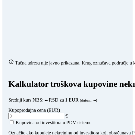
Tačna adresa nije javno prikazana. Krug označava područje u ko
Kalkulator troškova kupovine nekr
Srednji kurs NBS:
--
RSD za 1 EUR
(datum:
--
)
Kupoprodajna cena (EUR)
€
Kupovina od investitora u PDV sistemu
Označite ako kupujete nekretninu od investitora koji obračunava