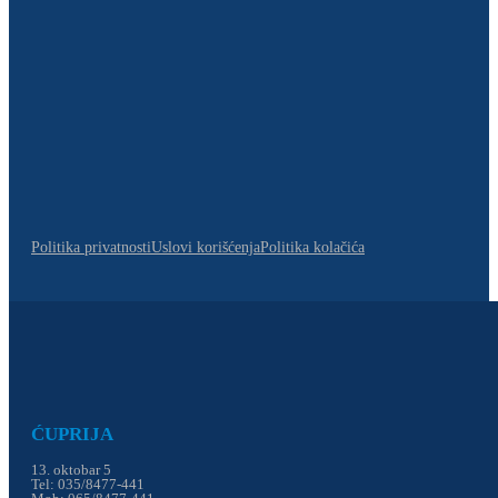
Politika privatnosti
Uslovi korišćenja
Politika kolačića
ĆUPRIJA
13. oktobar 5
Tel: 035/8477-441