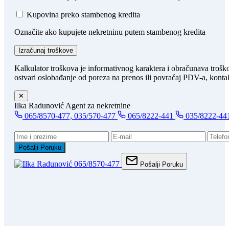
Kupovina preko stambenog kredita
Označite ako kupujete nekretninu putem stambenog kredita
Izračunaj troškove
Kalkulator troškova je informativnog karaktera i obračunava trošk
ostvari oslobađanje od poreza na prenos ili povraćaj PDV-a, kontak
✕
Ilka Radunović
Agent za nekretnine
065/8570-477, 035/570-477
065/8222-441
035/8222-44
Pošalji Poruku
065/8570-477
Pošalji Poruku