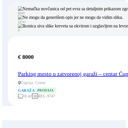
8000
18 m²
0
€ 8000
Parking mesto u zatvorenoj garaži – centar Ćup
Ćuprija, Centar
GARAŽA
PRODAJA
18 m²
REL-9747
ID