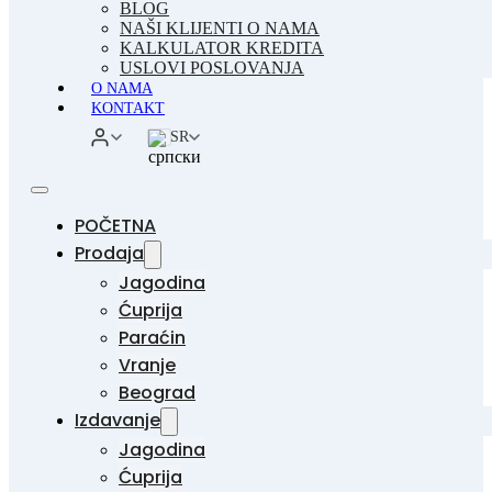
BLOG
NAŠI KLIJENTI O NAMA
KALKULATOR KREDITA
USLOVI POSLOVANJA
O NAMA
KONTAKT
SR
POČETNA
Prodaja
Jagodina
Ćuprija
Paraćin
Vranje
Beograd
Izdavanje
Jagodina
Ćuprija