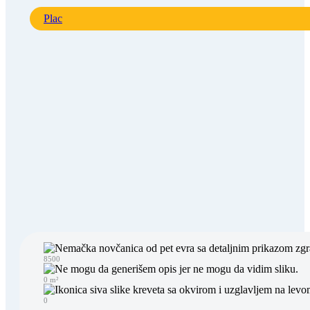
Plac
8500
0 m²
0