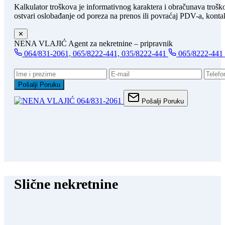
Kalkulator troškova je informativnog karaktera i obračunava trošk
ostvari oslobađanje od poreza na prenos ili povraćaj PDV-a, kontak
✕
NENA VLAJIĆ
Agent za nekretnine – pripravnik
064/831-2061, 065/8222-441, 035/8222-441
065/8222-441
Pošalji Poruku
064/831-2061
Pošalji Poruku
Slične nekretnine