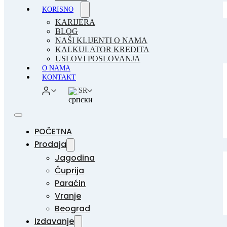
KORISNO
KARIJERA
BLOG
NAŠI KLIJENTI O NAMA
KALKULATOR KREDITA
USLOVI POSLOVANJA
O NAMA
KONTAKT
SR
POČETNA
Prodaja
Jagodina
Ćuprija
Paraćin
Vranje
Beograd
Izdavanje