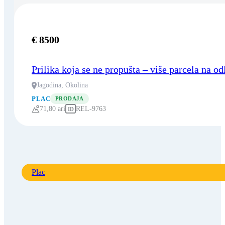
€ 8500
Prilika koja se ne propušta – više parcela na od
Jagodina, Okolina
PLAC
PRODAJA
71,80 ari
REL-9763
ID
Plac