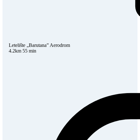
Letelište „Barutana”
Aerodrom
4.2km
55 min