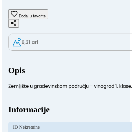
Dodaj u favorite
6,31 ari
Opis
Zemljište u građevinskom području – vinograd 1. klase.
Informacije
ID Nekretnine