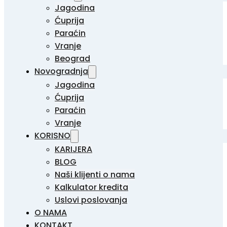
Jagodina
Ćuprija
Paraćin
Vranje
Beograd
Novogradnja
Jagodina
Ćuprija
Paraćin
Vranje
KORISNO
KARIJERA
BLOG
Naši klijenti o nama
Kalkulator kredita
Uslovi poslovanja
O NAMA
KONTAKT