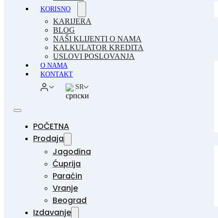
KORISNO
KARIJERA
BLOG
NAŠI KLIJENTI O NAMA
KALKULATOR KREDITA
USLOVI POSLOVANJA
O NAMA
KONTAKT
SR
POČETNA
Prodaja
Jagodina
Ćuprija
Paraćin
Vranje
Beograd
Izdavanje