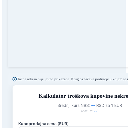
Tačna adresa nije javno prikazana. Krug označava područje u kojem se n
Kalkulator troškova kupovine nekre
Srednji kurs NBS:
--
RSD za 1 EUR
(datum:
--
)
Kupoprodajna cena (EUR)