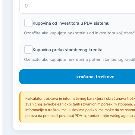
Kupovina od investitora u PDV sistemu
Označite ako kupujete nekretninu od investitora koji obr
Kupovina preko stambenog kredita
Označite ako kupujete nekretninu putem stambenog kredi
Izračunaj troškove
Kalkulator troškova je informativnog karaktera i obračunava tro
zvaničnoj javnobeležničkoj tarifi i zvaničnim poreskim stopama. 
informacije o troškovima i uslovima pod kojima može da se ostva
poreza na prenos ili povraćaj PDV-a, kontaktirajte vašeg agenta 