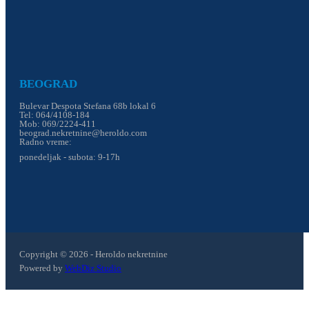
BEOGRAD
Bulevar Despota Stefana 68b lokal 6
Tel: 064/4108-184
Mob: 069/2224-411
beograd.nekretnine@heroldo.com
Radno vreme:
ponedeljak - subota: 9-17h
Copyright © 2026 - Heroldo nekretnine
Powered by
WebDiz Studio