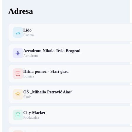
Adresa
Lido
Planina
Aerodrom Nikola Tesla Beograd
Aerodrom
Hitna pomoć - Stari grad
Bolnica
OŠ „Mihailo Petrović Alas”
Škola
City Market
Prodavnica