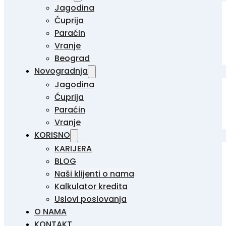
Jagodina
Ćuprija
Paraćin
Vranje
Beograd
Novogradnja
Jagodina
Ćuprija
Paraćin
Vranje
KORISNO
KARIJERA
BLOG
Naši klijenti o nama
Kalkulator kredita
Uslovi poslovanja
O NAMA
KONTAKT