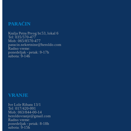
PARAĆIN
Kralja Petra Prvog br.53, lokal 6
Tel: 035/570-477
Mob: 065/8570-477
paracin.nekretnine@heroldo.com
Radno vreme:
ponedeljak - petak: 9-17h
subota: 9-14h
VRANJE
Ive Lole Ribara 13/1
Tel: 017/420-991
Mob: 063/844-00-14
heroldovranje@gmail.com
Radno vreme:
ponedeljak - petak: 8-18h
subota: 9-15h