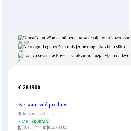
284900
104 m²
4
€ 284900
Ne stan, već prednost.
Beograd, Stari Grad
STAN
PRODAJA
104 m²
4
REL-10009
ID