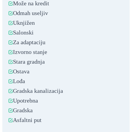
Može na kredit
Odmah useljiv
Uknjižen
Salonski
Za adaptaciju
Izvorno stanje
Stara gradnja
Ostava
Lođa
Gradska kanalizacija
Upotrebna
Gradska
Asfaltni put