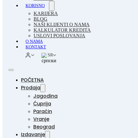
KORISNO
KARIJERA
BLOG
NAŠI KLIJENTI O NAMA
KALKULATOR KREDITA
USLOVI POSLOVANJA
O NAMA
KONTAKT
SR
POČETNA
Prodaja
Jagodina
Ćuprija
Paraćin
Vranje
Beograd
Izdavanje