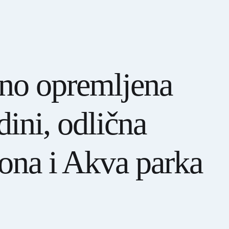
tno opremljena
dini, odlična
iona i Akva parka