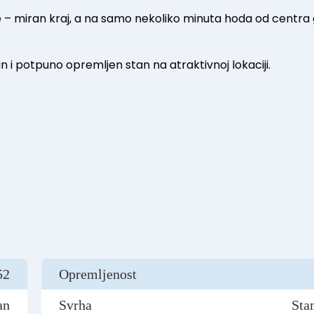
e – miran kraj, a na samo nekoliko minuta hoda od centra
an i potpuno opremljen stan na atraktivnoj lokaciji.
52
Opremljenost
an
Svrha
Sta