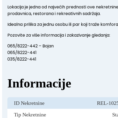
Lokacija je jedna od najvećih prednosti ove nekretnin
prodavnica, restorana i rekreativnih sadržaja.
Idealna prilika za jednu osobu ili par koji traže komfor
Pozovite za više informacija i zakazivanje gledanja:
065/8222-442 – Bojan
065/8222-441
035/8222-441
Informacije
ID Nekretnine
REL-102
Tip Nekretnine
St