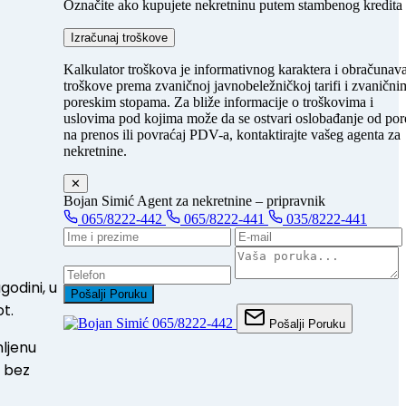
Označite ako kupujete nekretninu putem stambenog kredita
Izračunaj troškove
Kalkulator troškova je informativnog karaktera i obračunav
troškove prema zvaničnoj javnobeležničkoj tarifi i zvanični
poreskim stopama. Za bliže informacije o troškovima i
uslovima pod kojima može da se ostvari oslobađanje od por
na prenos ili povraćaj PDV-a, kontaktirajte vašeg agenta za
nekretnine.
✕
Bojan Simić
Agent za nekretnine – pripravnik
065/8222-442
065/8222-441
035/8222-441
odini, u
Pošalji Poruku
t.
065/8222-442
Pošalji Poruku
ljenu
e bez