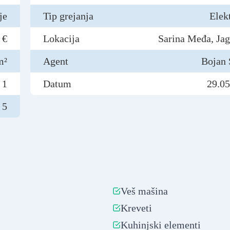
je
Tip grejanja
Elek
 €
Lokacija
Sarina Međa, Ja
m²
Agent
Bojan 
1
Datum
29.05
5
Veš mašina
Kreveti
Kuhinjski elementi