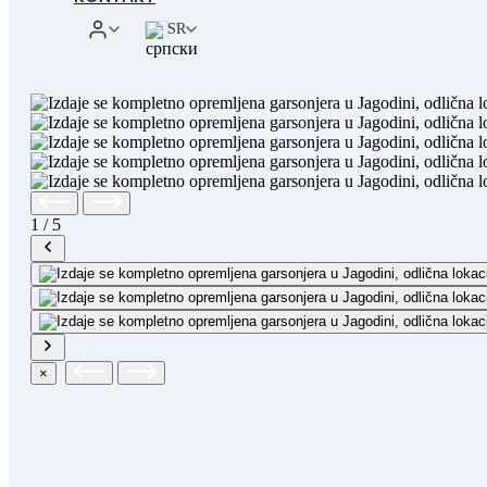
SR
1
/
5
×