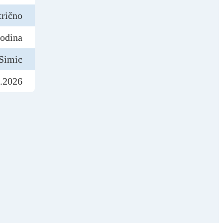
trično
godina
Simic
.2026