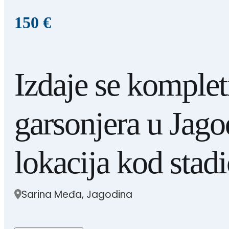
150 €
Izdaje se komple
garsonjera u Jago
lokacija kod stad
Sarina Međa, Jagodina