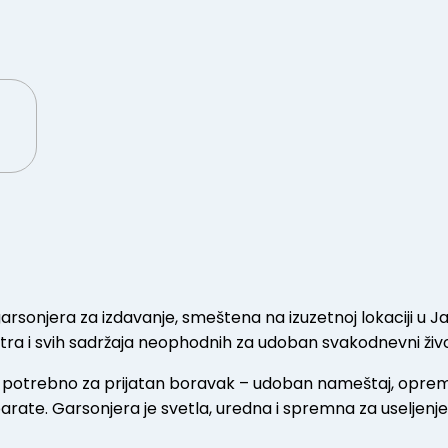
onjera za izdavanje, smeštena na izuzetnoj lokaciji u Jag
ntra i svih sadržaja neophodnih za udoban svakodnevni živo
je potrebno za prijatan boravak – udoban nameštaj, oprem
arate. Garsonjera je svetla, uredna i spremna za useljenj