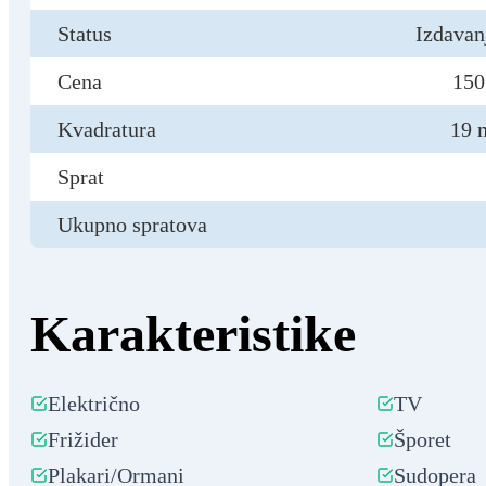
Status
Izdavan
Cena
150
Kvadratura
19 
Sprat
Ukupno spratova
Karakteristike
Električno
TV
Frižider
Šporet
Plakari/Ormani
Sudopera