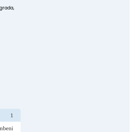
 grada,
1
mbeni