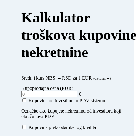
Kalkulator
troškova kupovin
nekretnine
Srednji kurs NBS:
--
RSD za 1 EUR
(datum:
--
)
Kupoprodajna cena (EUR)
€
Kupovina od investitora u PDV sistemu
Označite ako kupujete nekretninu od investitora koji
obračunava PDV
Kupovina preko stambenog kredita