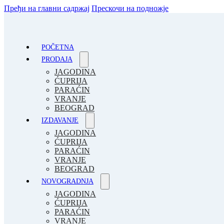
Пређи на главни садржај
Прескочи на подножје
POČETNA
PRODAJA
JAGODINA
ĆUPRIJA
PARAĆIN
VRANJE
BEOGRAD
IZDAVANJE
JAGODINA
ĆUPRIJA
PARAĆIN
VRANJE
BEOGRAD
NOVOGRADNJA
JAGODINA
ĆUPRIJA
PARAĆIN
VRANJE