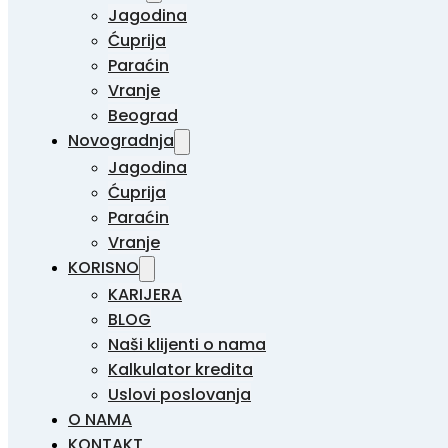
Jagodina
Ćuprija
Paraćin
Vranje
Beograd
Novogradnja
Jagodina
Ćuprija
Paraćin
Vranje
KORISNO
KARIJERA
BLOG
Naši klijenti o nama
Kalkulator kredita
Uslovi poslovanja
O NAMA
KONTAKT