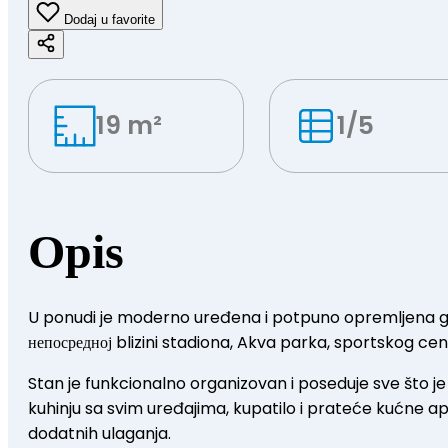
Dodaj u favorite
19 m²
1/5
Opis
U ponudi je moderno uređena i potpuno opremljena gars
непосредној blizini stadiona, Akva parka, sportskog ce
Stan je funkcionalno organizovan i poseduje sve što 
kuhinju sa svim uređajima, kupatilo i prateće kućne ap
dodatnih ulaganja.