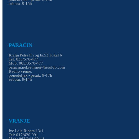
subota: 9-15h
PARAĆIN
Kralja Petra Prvog br.53, lokal 6
Tel: 035/570-477
Mob: 065/8570-477
paracin.nekretnine@heroldo.com
Radno vreme:
ponedeljak - petak: 9-17h
subota: 9-14h
VRANJE
Ive Lole Ribara 13/1
Tel: 017/420-991
Mob: 063/844-00-14