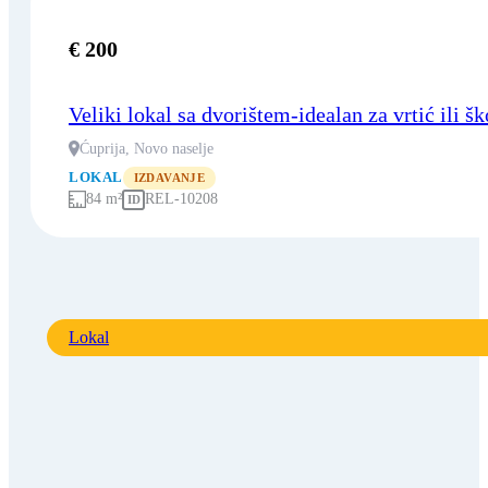
€ 200
Veliki lokal sa dvorištem-idealan za vrtić ili šk
Ćuprija, Novo naselje
LOKAL
IZDAVANJE
84 m²
REL-10208
ID
Lokal