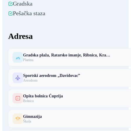
Gradska
Pešačka staza
Adresa
Gradska plaža, Ratarsko imanje, Ribnica, Kra…
Planina
Sportski aerodrom „Davidovac”
Aerodrom
Opšta bolnica Ćuprija
Bolnica
Gimnazija
Škola