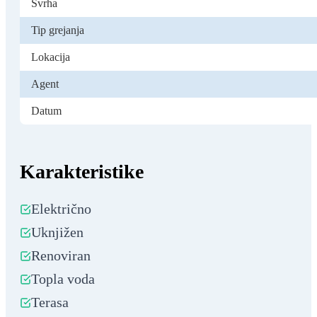
Svrha
Tip grejanja
Lokacija
Agent
Datum
Karakteristike
Električno
Uknjižen
Renoviran
Topla voda
Terasa