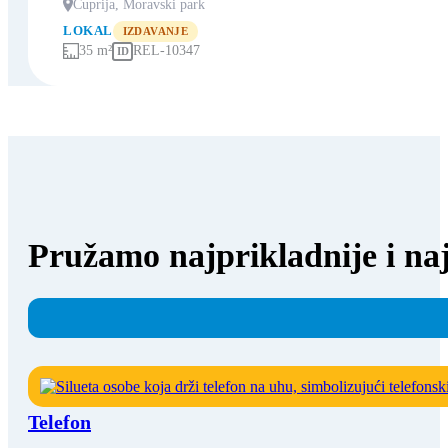
Ćuprija, Moravski park
LOKAL
IZDAVANJE
35 m²
REL-10347
ID
Pružamo najprikladnije i naj
Telefon