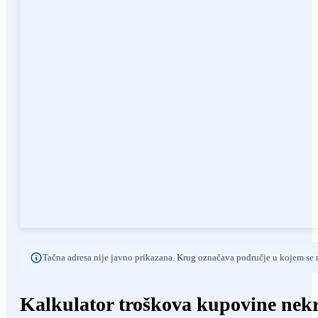
Tačna adresa nije javno prikazana. Krug označava područje u kojem se n
Kalkulator troškova kupovine nekr