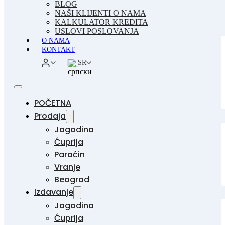
BLOG
NAŠI KLIJENTI O NAMA
KALKULATOR KREDITA
USLOVI POSLOVANJA
O NAMA
KONTAKT
SR
POČETNA
Prodaja
Jagodina
Ćuprija
Paraćin
Vranje
Beograd
Izdavanje
Jagodina
Ćuprija