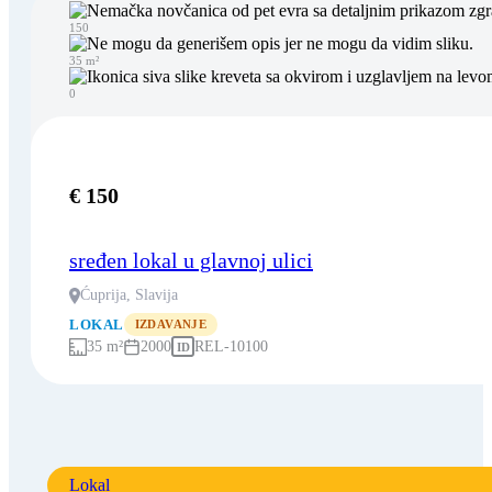
150
35 m²
0
€ 150
sređen lokal u glavnoj ulici
Ćuprija, Slavija
LOKAL
IZDAVANJE
35 m²
2000
REL-10100
ID
Lokal