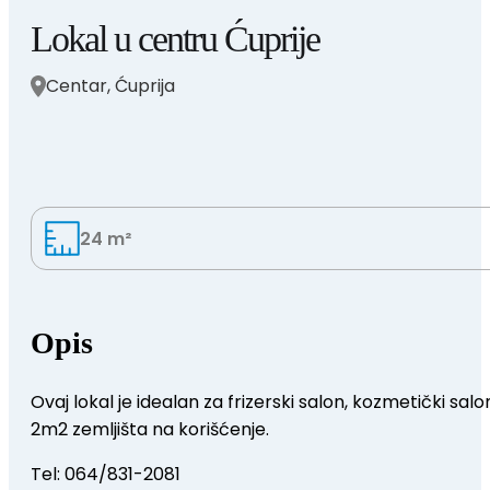
Lokal u centru Ćuprije
Centar, Ćuprija
24 m²
Opis
Ovaj lokal je idealan za frizerski salon, kozmetički sal
2m2 zemljišta na korišćenje.
Tel: 064/831-2081