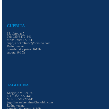
ĆUPRIJA
13. oktobar 5
Tel: 035/8477-441
Mob: 065/8477-441
cuprija.nekretnine@heroldo.com
Radno vreme:
ponedeljak - petak: 9-17h
subota: 9-15h
JAGODINA
Kneginje Milice 74
Tel: 035/8222-441
Mob: 065/8222-441
jagodina.nekretnine@heroldo.com
Radno vreme:
ponedeljak - petak: 8-19h