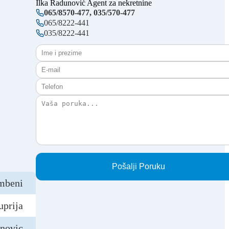
Ilka Radunović
Agent za nekretnine
065/8570-477, 035/570-477
065/8222-441
035/8222-441
Pošalji Poruku
mbeni
uprija
unovic