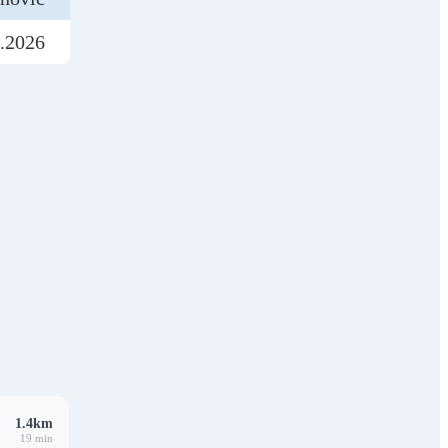
.2026
1.4km
19 min