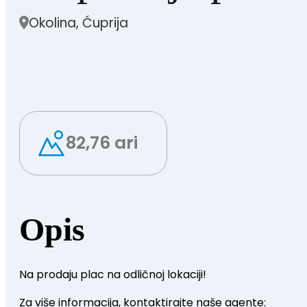
Okolina, Ćuprija
82,76 ari
Opis
Na prodaju plac na odličnoj lokaciji!
Za više informacija, kontaktirajte naše agente: