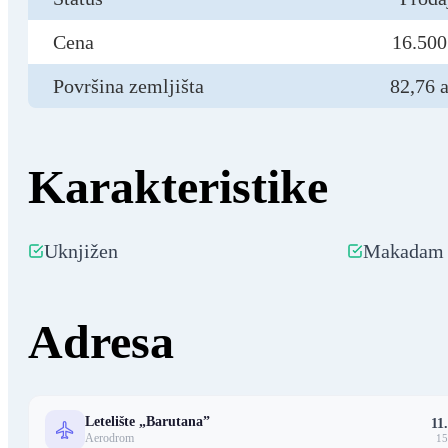
Cena
16.500
Površina zemljišta
82,76 a
Karakteristike
Uknjižen
Makadam
Adresa
Letelište „Barutana”
11
Aerodrom
15