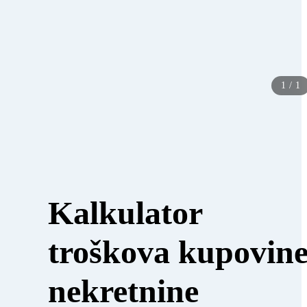
1
/
1
Kalkulator
troškova kupovin
nekretnine