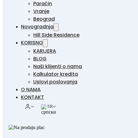
Paraćin
Vranje
Beograd
Novogradnja
Hill Side Residence
KORISNO
KARIJERA
BLOG
Naši klijenti o nama
Kalkulator kredita
Uslovi poslovanja
O NAMA
KONTAKT
SR