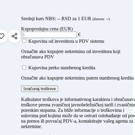
Srednji kurs NBS:
--
RSD za 1 EUR
(datum:
--
)
Kupoprodajna cena (EUR)
€
Dodaj u favorite
Kupovina od investitora u PDV sistemu
Označite ako kupujete nekretninu od investitora koji
obračunava PDV
Kupovina preko stambenog kredita
Označite ako kupujete nekretninu putem stambenog kredita
Izračunaj troškove
Kalkulator troškova je informativnog karaktera i obračunav
troškove prema zvaničnoj javnobeležničkoj tarifi i zvanični
poreskim stopama. Za bliže informacije o troškovima i
uslovima pod kojima može da se ostvari oslobađanje od por
na prenos ili povraćaj PDV-a, kontaktirajte vašeg agenta za
nekretnine.