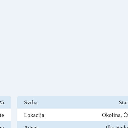
25
Svrha
Sta
te
Lokacija
Okolina, Ć
ja
Agent
Ilka Rad