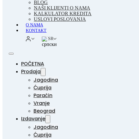
BLOG
NAŠI KLIJENTI O NAMA
KALKULATOR KREDITA
USLOVI POSLOVANJA
O NAMA
KONTAKT
SR
POČETNA
Prodaja
Jagodina
Ćuprija
Paraćin
Vranje
Beograd
Izdavanje
Jagodina
Ćuprija