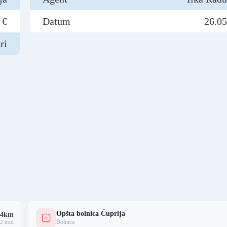
 €
Datum
26.05
ri
Opšta bolnica Ćuprija
.4km
Bolnica
2 min