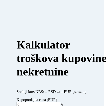
Kalkulator
troškova kupovin
nekretnine
Srednji kurs NBS:
--
RSD za 1 EUR
(datum:
--
)
Kupoprodajna cena (EUR)
€