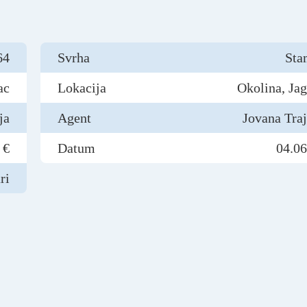
64
Svrha
Sta
ac
Lokacija
Okolina, Ja
ja
Agent
Jovana Tra
 €
Datum
04.06
ri