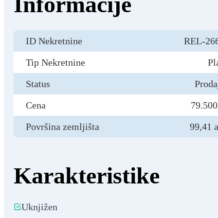
Informacije
ID Nekretnine
REL-26
Tip Nekretnine
Pl
Status
Proda
Cena
79.500
Površina zemljišta
99,41 a
Karakteristike
Uknjižen