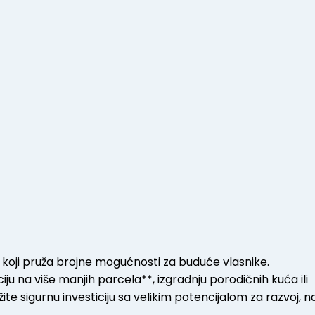
 koji pruža brojne mogućnosti za buduće vlasnike.
aciju na više manjih parcela**, izgradnju porodičnih kuća ili
ažite sigurnu investiciju sa velikim potencijalom za razvoj, n