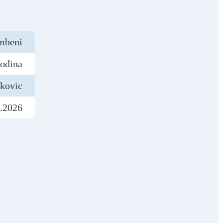
mbeni
godina
jkovic
.2026