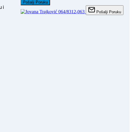
Pošalji Poruku
 i
064/8312-063
Pošalji Poruku