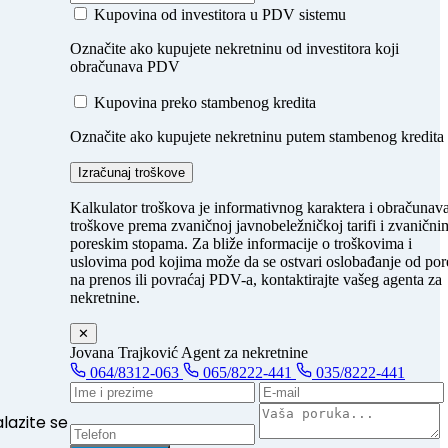
Kupovina od investitora u PDV sistemu
Označite ako kupujete nekretninu od investitora koji
obračunava PDV
Kupovina preko stambenog kredita
Označite ako kupujete nekretninu putem stambenog kredita
Izračunaj troškove
Kalkulator troškova je informativnog karaktera i obračunav
troškove prema zvaničnoj javnobeležničkoj tarifi i zvanični
poreskim stopama. Za bliže informacije o troškovima i
uslovima pod kojima može da se ostvari oslobađanje od por
na prenos ili povraćaj PDV-a, kontaktirajte vašeg agenta za
nekretnine.
✕
Jovana Trajković
Agent za nekretnine
064/8312-063
065/8222-441
035/8222-441
alazite se