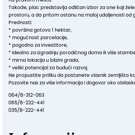
Takođe, plac predstavlja odličan izbor za one koji žele
prostoru, a da pritom ostanu na maloj udaljenosti od 
Prednosti:
* površina gotovo 1 hektar,
* mogućnost parcelacije,
* pogodno za investitore,
* idealno za izgradnju porodičnog doma ili više stamb
* mirna lokacija u blizini grada,
* veliki potencijal za budući razvoj.
Ne propustite priliku da postanete vlasnik zemljišta 
Pozovite nas za više informacija i dogovor oko obilask
064/8-312-063
065/8-222-441
035/8-222-441