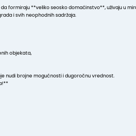
 da formiraju **veliko seosko domaćinstvo**, uživaju u miru
grada i svih neophodnih sadržaja.
enih objekata,
koje nudi brojne mogućnosti i dugoročnu vrednost.
a!**