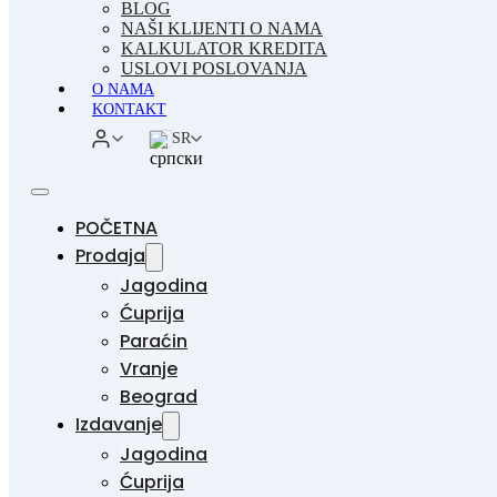
BLOG
NAŠI KLIJENTI O NAMA
KALKULATOR KREDITA
USLOVI POSLOVANJA
O NAMA
KONTAKT
SR
POČETNA
Prodaja
Jagodina
Ćuprija
Paraćin
Vranje
Beograd
Izdavanje
Jagodina
Ćuprija