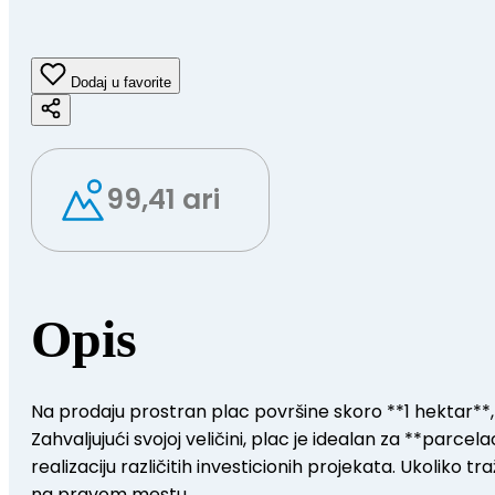
Dodaj u favorite
99,41 ari
Opis
Na prodaju prostran plac površine skoro **1 hektar**,
Zahvaljujući svojoj veličini, plac je idealan za **parcel
realizaciju različitih investicionih projekata. Ukoliko tr
na pravom mestu.