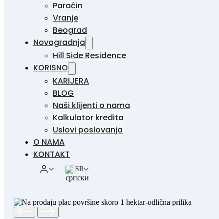
Paraćin
Vranje
Beograd
Novogradnja
Hill Side Residence
KORISNO
KARIJERA
BLOG
Naši klijenti o nama
Kalkulator kredita
Uslovi poslovanja
O NAMA
KONTAKT
SR