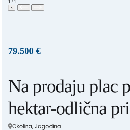
1
/
1
×
79.500 €
Na prodaju plac p
hektar-odlična pri
Okolina, Jagodina