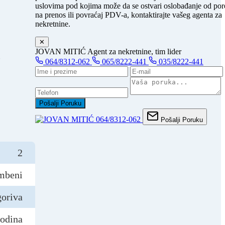
uslovima pod kojima može da se ostvari oslobađanje od por
na prenos ili povraćaj PDV-a, kontaktirajte vašeg agenta za
nekretnine.
✕
JOVAN MITIĆ
Agent za nekretnine, tim lider
.
064/8312-062
065/8222-441
035/8222-441
Pošalji Poruku
064/8312-062
Pošalji Poruku
2
mbeni
goriva
godina