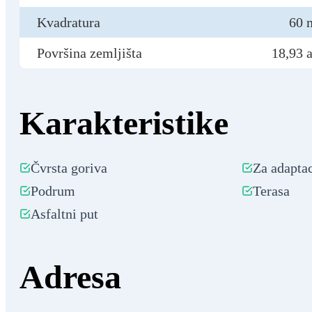
Kvadratura
60 
Površina zemljišta
18,93 a
Karakteristike
Čvrsta goriva
Za adaptac
Podrum
Terasa
Asfaltni put
Adresa