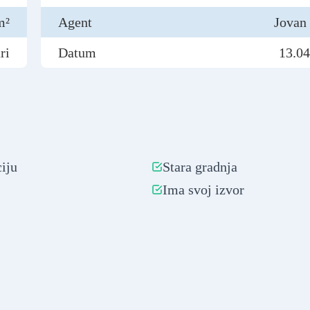
m²
Agent
Jovan
ri
Datum
13.04
iju
Stara gradnja
Ima svoj izvor