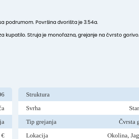
sa podrumom. Površina dvorišta je 3.54a.
a kupatilo. Struja je monofazna, grejanje na čvrsto gorivo
96
Struktura
ća
Svrha
Sta
ja
Tip grejanja
Čvrsta 
 €
Lokacija
Okolina, Ja