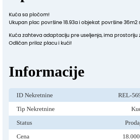
Kuća sa pločom!
Ukupan plac površine 18.93a i objekat površine 36m2 
Kuća zahteva adaptaciju pre useljenja, ima prostoriju z
Odličan prilaz placu i kući!
Informacije
ID Nekretnine
REL-56
Tip Nekretnine
Ku
Status
Proda
Cena
18.000