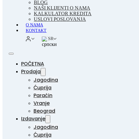
BLOG
NAŠI KLIJENTI O NAMA
KALKULATOR KREDITA
USLOVI POSLOVANJA
O NAMA
KONTAKT
SR
POČETNA
Prodaja
Jagodina
Ćuprija
Paraćin
Vranje
Beograd
Izdavanje
Jagodina
Ćuprija