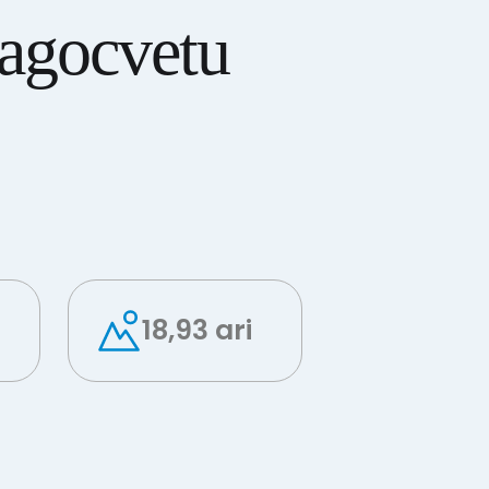
agocvetu
18,93 ari