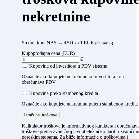
nekretnine
Srednji kurs NBS:
--
RSD za 1 EUR
(datum:
--
)
Kupoprodajna cena (EUR)
€
Kupovina od investitora u PDV sistemu
Označite ako kupujete nekretninu od investitora koji
obračunava PDV
Kupovina preko stambenog kredita
Označite ako kupujete nekretninu putem stambenog kredita
Izračunaj troškove
Kalkulator troškova je informativnog karaktera i obračunav
troškove prema zvaničnoj javnobeležničkoj tarifi i zvanični
poreskim stopama. Za bliže informacije o troškovima i