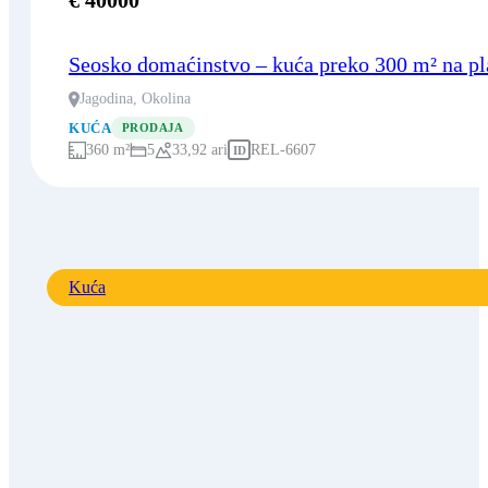
Seosko domaćinstvo – kuća preko 300 m² na pl
Jagodina, Okolina
KUĆA
PRODAJA
360 m²
5
33,92 ari
REL-6607
ID
Kuća