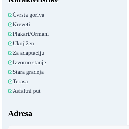
Čvrsta goriva
Kreveti
Plakari/Ormani
Uknjižen
Za adaptaciju
Izvorno stanje
Stara gradnja
Terasa
Asfaltni put
Adresa