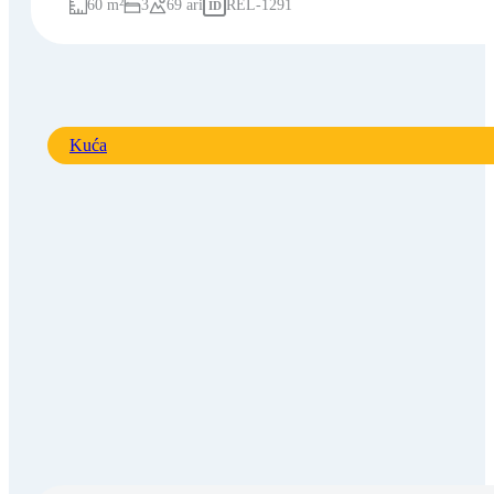
60 m²
3
69 ari
REL-1291
ID
Kuća