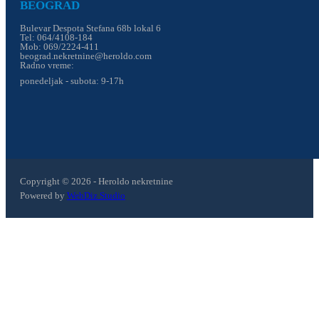
BEOGRAD
Bulevar Despota Stefana 68b lokal 6
Tel: 064/4108-184
Mob: 069/2224-411
beograd.nekretnine@heroldo.com
Radno vreme:
ponedeljak - subota: 9-17h
Copyright © 2026 - Heroldo nekretnine
Powered by
WebDiz Studio