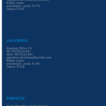
Radno vreme:
ponedeljak - petak: 9-17h
subota: 9-15h
JAGODINA
Kneginje Milice 74
Tel: 035/8222-441
Mob: 065/8222-441
jagodina.nekretnine@heroldo.com
Radno vreme:
ponedeljak - petak: 8-19h
subota: 9-15h
PARAĆIN
Kralja Petra Prvog br.53, lokal 6