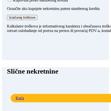
Kupovina preko stambenog kredita
Označite ako kupujete nekretninu putem stambenog kredita
Izračunaj troškove
Kalkulator troškova je informativnog karaktera i obračunava trošk
ostvari oslobađanje od poreza na prenos ili povraćaj PDV-a, kontak
Slične nekretnine
Kuća