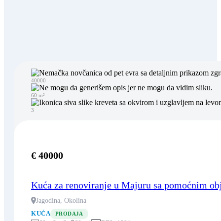
40000
60 m²
3
€ 40000
Kuća za renoviranje u Majuru sa pomoćnim ob
Jagodina, Okolina
KUĆA
PRODAJA