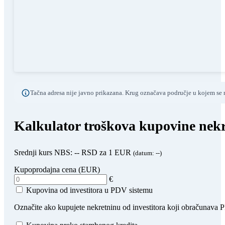
Tačna adresa nije javno prikazana. Krug označava područje u kojem se n
Kalkulator troškova kupovine nekr
Srednji kurs NBS:
--
RSD za 1 EUR
(datum:
--
)
Kupoprodajna cena (EUR)
€
Kupovina od investitora u PDV sistemu
Označite ako kupujete nekretninu od investitora koji obračunava