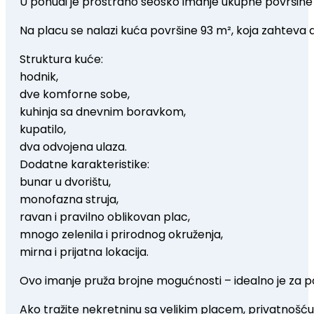
U ponudi je prostrano seosko imanje ukupne površine 91,
Na placu se nalazi kuća površine 93 m², koja zahteva 
Struktura kuće:
hodnik,
dve komforne sobe,
kuhinja sa dnevnim boravkom,
kupatilo,
dva odvojena ulaza.
Dodatne karakteristike:
bunar u dvorištu,
monofazna struja,
ravan i pravilno oblikovan plac,
mnogo zelenila i prirodnog okruženja,
mirna i prijatna lokacija.
Ovo imanje pruža brojne mogućnosti – idealno je za por
Ako tražite nekretninu sa velikim placem, privatnošću 