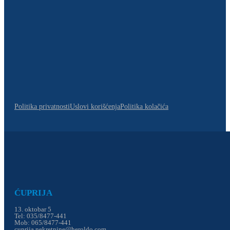
Politika privatnosti
Uslovi korišćenja
Politika kolačića
ĆUPRIJA
13. oktobar 5
Tel: 035/8477-441
Mob: 065/8477-441
cuprija.nekretnine@heroldo.com