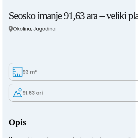
Seosko imanje 91,63 ara – veliki pla
Okolina, Jagodina
93 m²
91,63 ari
Opis