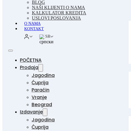
BLOG
NAŠI KLIJENTI O NAMA
KALKULATOR KREDITA
USLOVI POSLOVANJA
O NAMA
KONTAKT
SR
POČETNA
Prodaja
Jagodina
Ćuprija
Paraćin
Vranje
Beograd
Izdavanje
Jagodina
Ćuprija