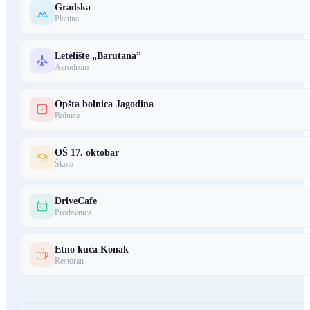
Gradska
Planina
Letelište „Barutana”
Aerodrom
Opšta bolnica Jagodina
Bolnica
OŠ 17. oktobar
Škola
DriveCafe
Prodavnica
Etno kuća Konak
Restoran