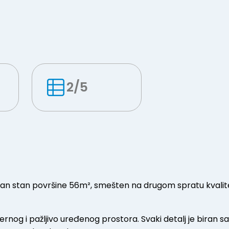
2/5
ovan stan površine 56m², smešten na drugom spratu kvali
rnog i pažljivo uređenog prostora. Svaki detalj je biran s