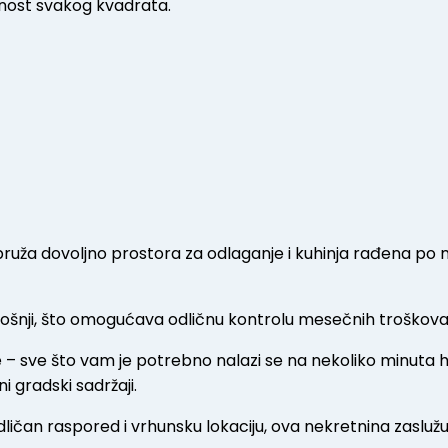
nost svakog kvadrata.
pruža dovoljno prostora za odlaganje i kuhinja rađena po m
otrošnji, što omogućava odličnu kontrolu mesečnih troškova
e – sve što vam je potrebno nalazi se na nekoliko minuta 
žni gradski sadržaji.
odličan raspored i vrhunsku lokaciju, ova nekretnina zasluž