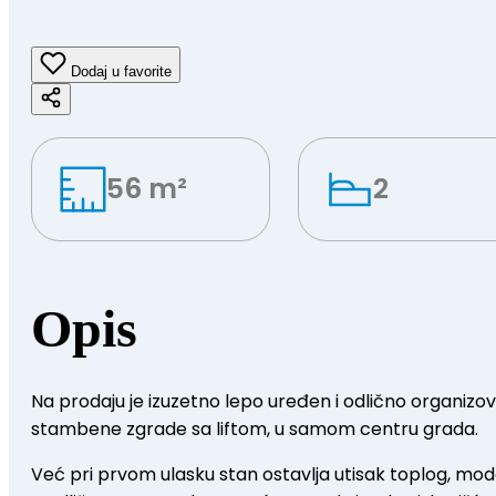
Dodaj u favorite
56 m²
2
Opis
Na prodaju je izuzetno lepo uređen i odlično organiz
stambene zgrade sa liftom, u samom centru grada.
Već pri prvom ulasku stan ostavlja utisak toplog, mode