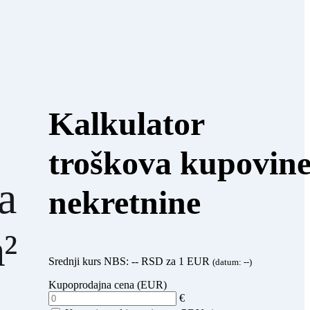
Kalkulator
troškova kupovin
a
nekretnine
²
Srednji kurs NBS:
--
RSD za 1 EUR
(datum:
--
)
Kupoprodajna cena (EUR)
€