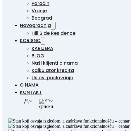
Paraćin
Vranje
Beograd
Novogradnja
Hill Side Residence
KORISNO
KARIJERA
BLOG
Naši klijenti o nama
Kalkulator kredita
Uslovi poslovanja
O NAMA
KONTAKT
SR