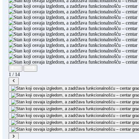
1
/
14