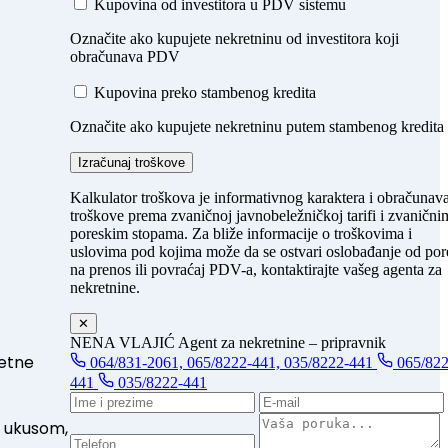
Kupovina od investitora u PDV sistemu
Označite ako kupujete nekretninu od investitora koji
obračunava PDV
Kupovina preko stambenog kredita
Označite ako kupujete nekretninu putem stambenog kredita
Izračunaj troškove
Kalkulator troškova je informativnog karaktera i obračunav
troškove prema zvaničnoj javnobeležničkoj tarifi i zvanični
poreskim stopama. Za bliže informacije o troškovima i
uslovima pod kojima može da se ostvari oslobađanje od por
na prenos ili povraćaj PDV-a, kontaktirajte vašeg agenta za
nekretnine.
✕
NENA VLAJIĆ
Agent za nekretnine – pripravnik
tetne
064/831-2061, 065/8222-441, 035/8222-441
065/822
441
035/8222-441
a ukusom,