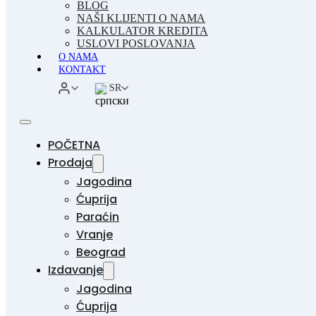
BLOG
NAŠI KLIJENTI O NAMA
KALKULATOR KREDITA
USLOVI POSLOVANJA
O NAMA
KONTAKT
SR
POČETNA
Prodaja
Jagodina
Ćuprija
Paraćin
Vranje
Beograd
Izdavanje
Jagodina
Ćuprija