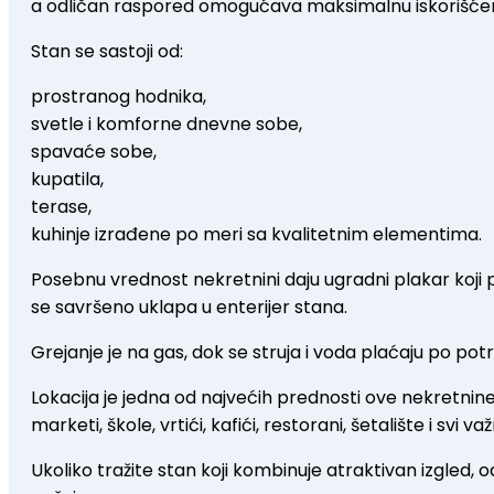
a odličan raspored omogućava maksimalnu iskorišće
Stan se sastoji od:
prostranog hodnika,
svetle i komforne dnevne sobe,
spavaće sobe,
kupatila,
terase,
kuhinje izrađene po meri sa kvalitetnim elementima.
Posebnu vrednost nekretnini daju ugradni plakar koji 
se savršeno uklapa u enterijer stana.
Grejanje je na gas, dok se struja i voda plaćaju po p
Lokacija je jedna od najvećih prednosti ove nekretnin
marketi, škole, vrtići, kafići, restorani, šetalište i svi va
Ukoliko tražite stan koji kombinuje atraktivan izgled, 