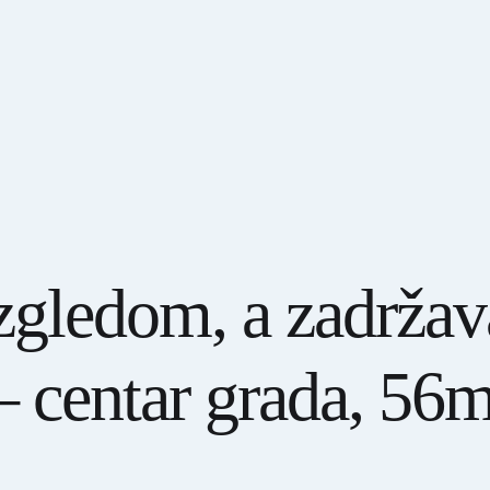
izgledom, a zadržav
– centar grada, 56m