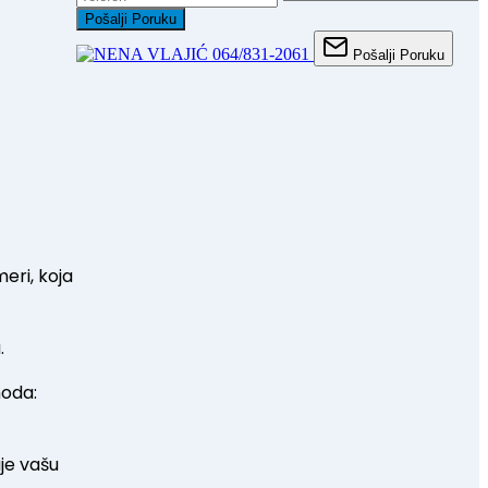
Pošalji Poruku
064/831-2061
Pošalji Poruku
eri, koja
.
hoda:
uje vašu