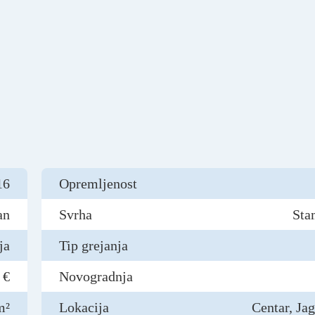
16
Opremljenost
an
Svrha
Sta
ja
Tip grejanja
 €
Novogradnja
m²
Lokacija
Centar, Ja