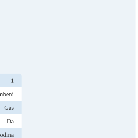
1
mbeni
Gas
Da
godina