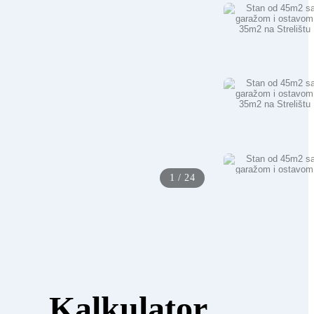
1
/
24
Kalkulator