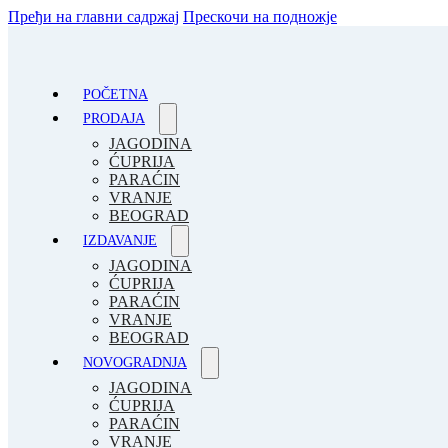
Пређи на главни садржај
Прескочи на подножје
POČETNA
PRODAJA
JAGODINA
ĆUPRIJA
PARAĆIN
VRANJE
BEOGRAD
IZDAVANJE
JAGODINA
ĆUPRIJA
PARAĆIN
VRANJE
BEOGRAD
NOVOGRADNJA
JAGODINA
ĆUPRIJA
PARAĆIN
VRANJE