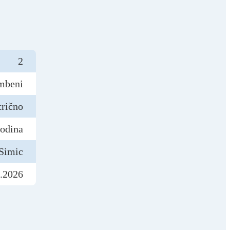
2
mbeni
trično
godina
Simic
.2026