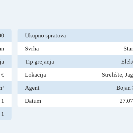
90
Ukupno spratova
an
Svrha
Sta
ja
Tip grejanja
Elek
 €
Lokacija
Strelište, Ja
m²
Agent
Bojan 
1
Datum
27.07
1