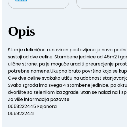
Opis
Stan je delimično renoviran postavljena je nova podna
sastoji od dve celine. Stambene jedinice od 45m2 i ga
ulične strane, pa je moguće uraditi preuredjenje prosto
potrebne namene.Ukupna bruto površina koja se kupui
Ove dve celine svakako utiču na udobnost stanjovanja. U b
Svaka zgrada ima svega 4 stambene jedinice, pa okružen
dvorište sa zelenilom iza zgrade. Stan se nalazi na 1 s
Za više informacija pozovite
0658222445 Fejanora
0658222441