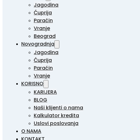
Jagodina
Ćuprija
Paraćin
Vranje
Beograd
Novogradnja
Jagodina
Ćuprija
Paraćin
Vranje
KORISNO
KARIJERA
BLOG
Naši klijenti o nama
Kalkulator kredita
Uslovi poslovanja
O NAMA
KONTAKT