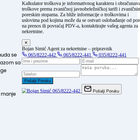
Kalkulator troškova je informativnog karaktera i obračunav
troškove prema zvaničnoj javnobeležničkoj tarifi i zvanični
poreskim stopama. Za bliže informacije o troškovima i
uslovima pod kojima može da se ostvari oslobađanje od por
na prenos ili povraćaj PDV-a, kontaktirajte vašeg agenta za
nekretnine.
✕
Bojan Simić
Agent za nekretnine – pripravnik
nuda se
065/8222-442
065/8222-441
035/8222-441
ilazom sa
uge
Pošalji Poruku
065/8222-442
Pošalji Poruku
i manje