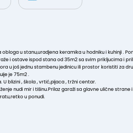
 obloga u stanu,uradjena keramika u hodniku i kuhinji . Po
raže i ostave ispod stana od 35m2 sa svim prikljucima i pr
ra u još jednu stambenu jedinicu ili prostor koristiti za dr
je je 75m2 .
lizini , škola , vrtić,pijaca , tržni centar.
je nudi mir i tišinu.Prilaz garaži sa glavne ulične strane 
pratu,retko u ponudi.