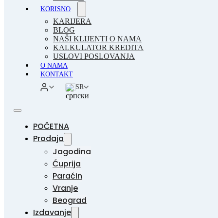
KORISNO
KARIJERA
BLOG
NAŠI KLIJENTI O NAMA
KALKULATOR KREDITA
USLOVI POSLOVANJA
O NAMA
KONTAKT
SR
POČETNA
Prodaja
Jagodina
Ćuprija
Paraćin
Vranje
Beograd
Izdavanje