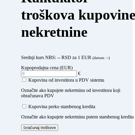
troškova kupovin
nekretnine
Srednji kurs NBS:
--
RSD za 1 EUR
(datum:
--
)
Kupoprodajna cena (EUR)
€
Kupovina od investitora u PDV sistemu
Označite ako kupujete nekretninu od investitora koji
obračunava PDV
Kupovina preko stambenog kredita
Označite ako kupujete nekretninu putem stambenog kredita
Izračunaj troškove