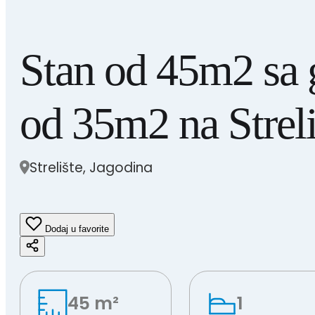
Stan od 45m2 sa 
od 35m2 na Streli
Strelište, Jagodina
Dodaj u favorite
45 m²
1