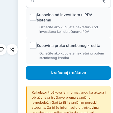
€
Kupovina od investitora u PDV
sistemu
Označite ako kupujete nekretninu od
investitora koji obračunava PDV
Kupovina preko stambenog kredita
Dodaj u favorite
Označite ako kupujete nekretninu putem
stambenog kredita
Izračunaj troškove
Kalkulator troškova je informativnog karaktera i
obračunava troškove prema zvaničnoj
javnobeležničkoj tarifi i zvaničnim poreskim
stopama. Za bliže informacije o troškovima i
uslovima pod kojima može da se ostvari