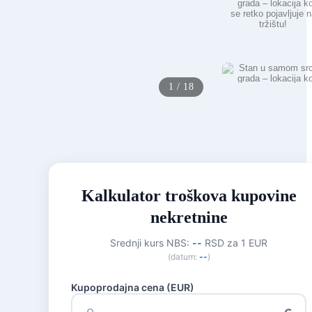
1
/
18
Kalkulator troškova kupovine
nekretnine
Srednji kurs NBS:
--
RSD za 1 EUR
(datum:
--
)
Kupoprodajna cena (EUR)