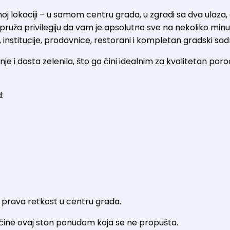
oj lokaciji – u samom centru grada, u zgradi sa dva ulaza, 
pruža privilegiju da vam je apsolutno sve na nekoliko min
, institucije, prodavnice, restorani i kompletan gradski sadr
je i dosta zelenila, što ga čini idealnim za kvalitetan poro
d:
e prava retkost u centru grada.
e čine ovaj stan ponudom koja se ne propušta.