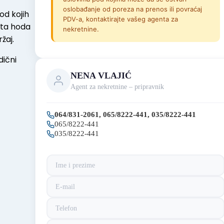
oslobađanje od poreza na prenos ili povraćaj
od kojih
PDV-a, kontaktirajte vašeg agenta za
uta hoda
nekretnine.
žaj.
dični
NENA VLAJIĆ
Agent za nekretnine – pripravnik
064/831-2061, 065/8222-441, 035/8222-441
065/8222-441
035/8222-441