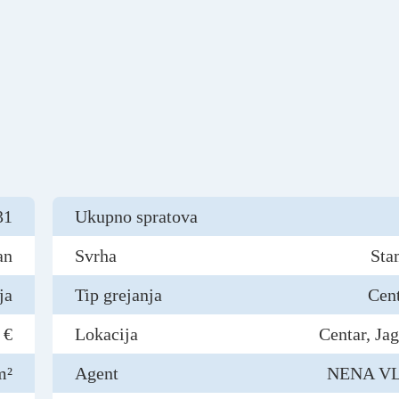
31
Ukupno spratova
an
Svrha
Sta
ja
Tip grejanja
Cen
 €
Lokacija
Centar, Ja
m²
Agent
NENA VL