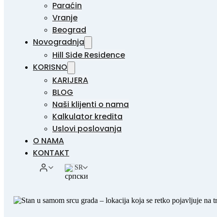
Paraćin
Vranje
Beograd
Novogradnja
Hill Side Residence
KORISNO
KARIJERA
BLOG
Naši klijenti o nama
Kalkulator kredita
Uslovi poslovanja
O NAMA
KONTAKT
SR