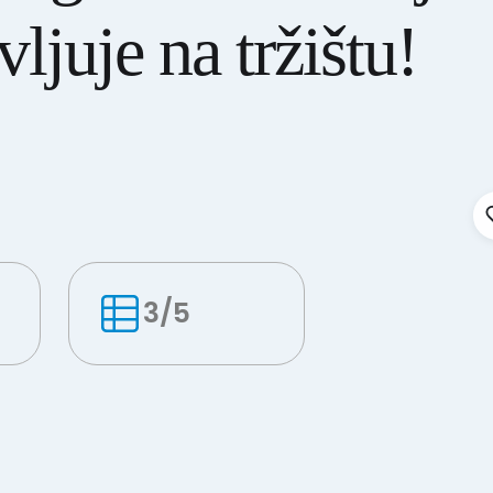
vljuje na tržištu!
3/5