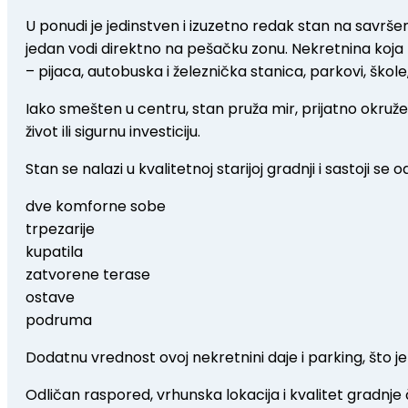
U ponudi je jedinstven i izuzetno redak stan na savršen
jedan vodi direktno na pešačku zonu. Nekretnina koja 
– pijaca, autobuska i železnička stanica, parkovi, škole
Iako smešten u centru, stan pruža mir, prijatno okružen
život ili sigurnu investiciju.
Stan se nalazi u kvalitetnoj starijoj gradnji i sastoji se o
dve komforne sobe
trpezarije
kupatila
zatvorene terase
ostave
podruma
Dodatnu vrednost ovoj nekretnini daje i parking, što j
Odličan raspored, vrhunska lokacija i kvalitet gradnj