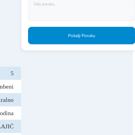
Pošalji Poruku
5
mbeni
tralno
godina
AJIĆ