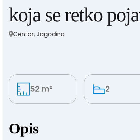
koja se retko poja
Centar, Jagodina
52 m²
2
Opis