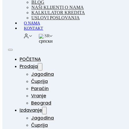
BLOG
NAŠI KLIJENTI O NAMA
KALKULATOR KREDITA
USLOVI POSLOVANJA
O NAMA
KONTAKT
SR
POČETNA
Prodaja
Jagodina
Ćuprija
Paraćin
Vranje
Beograd
Izdavanje
Jagodina
Ćuprija