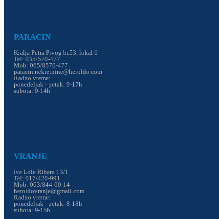
PARAĆIN
Kralja Petra Prvog br.53, lokal 6
Tel: 035/570-477
Mob: 065/8570-477
paracin.nekretnine@heroldo.com
Radno vreme:
ponedeljak - petak: 9-17h
subota: 9-14h
VRANJE
Ive Lole Ribara 13/1
Tel: 017/420-991
Mob: 063/844-00-14
heroldovranje@gmail.com
Radno vreme:
ponedeljak - petak: 8-18h
subota: 9-15h