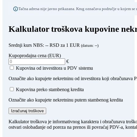
Tačna adresa nije javno prikazana. Krug označava područje u kojem se n
Kalkulator troškova kupovine nekr
Srednji kurs NBS:
--
RSD za 1 EUR
(datum:
--
)
Kupoprodajna cena (EUR)
€
Kupovina od investitora u PDV sistemu
Označite ako kupujete nekretninu od investitora koji obračunava
Kupovina preko stambenog kredita
Označite ako kupujete nekretninu putem stambenog kredita
Izračunaj troškove
Kalkulator troškova je informativnog karaktera i obračunava trošk
ostvari oslobađanje od poreza na prenos ili povraćaj PDV-a, kontak