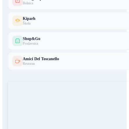
Bolnica
Kiparh
Škola
Shop&Go
Prodavnica
Amici Del Toscanello
Restoran