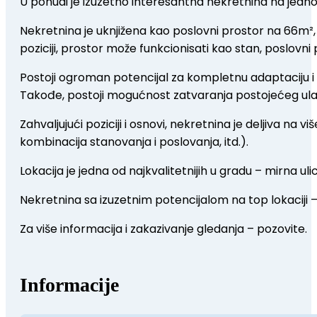
U ponudi je izuzetno interesantna nekretnina na jednoj 
Nekretnina je uknjižena kao poslovni prostor na 66m², 
poziciji, prostor može funkcionisati kao stan, poslovni p
Postoji ogroman potencijal za kompletnu adaptaciju i 
Takođe, postoji mogućnost zatvaranja postojećeg ulaza
Zahvaljujući poziciji i osnovi, nekretnina je deljiva na v
kombinacija stanovanja i poslovanja, itd.).
Lokacija je jedna od najkvalitetnijih u gradu – mirna 
Nekretnina sa izuzetnim potencijalom na top lokaciji –
Za više informacija i zakazivanje gledanja – pozovite.
Informacije