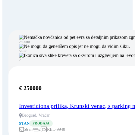
250000
56 m²
2
€ 250000
Investiciona prilika, Krunski venac, s parking
Beograd, Vračar
STAN
PRODAJA
56 m²
2
REL-9940
ID