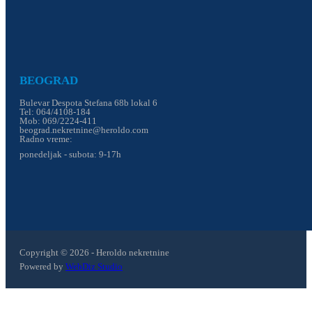
BEOGRAD
Bulevar Despota Stefana 68b lokal 6
Tel: 064/4108-184
Mob: 069/2224-411
beograd.nekretnine@heroldo.com
Radno vreme:
ponedeljak - subota: 9-17h
Copyright © 2026 - Heroldo nekretnine
Powered by
WebDiz Studio