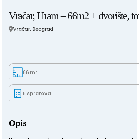
Vračar, Hram – 66m2 + dvorište, top
Vračar, Beograd
66 m²
5 spratova
Opis