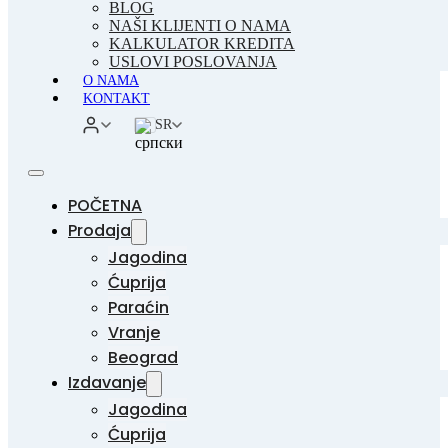
BLOG
NAŠI KLIJENTI O NAMA
KALKULATOR KREDITA
USLOVI POSLOVANJA
O NAMA
KONTAKT
SR
POČETNA
Prodaja
Jagodina
Ćuprija
Paraćin
Vranje
Beograd
Izdavanje
Jagodina
Ćuprija