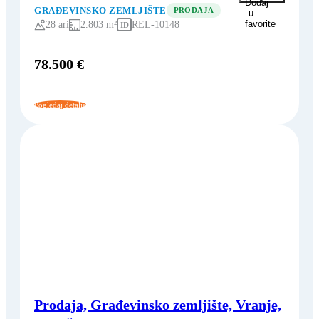
Dodaj
GRAĐEVINSKO ZEMLJIŠTE
PRODAJA
u
favorite
28 ari
2.803 m²
REL-10148
ID
78.500 €
Pogledaj detalje
Prodaja, Građevinsko zemljište, Vranje,