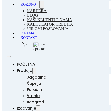
KORISNO
KARIJERA
BLOG
NAŠI KLIJENTI O NAMA
KALKULATOR KREDITA
USLOVI POSLOVANJA
O NAMA
KONTAKT
SR
POČETNA
Prodaja
Jagodina
Ćuprija
Paraćin
Vranje
Beograd
Izdavanje