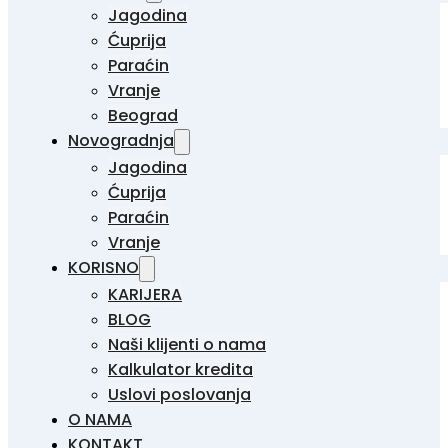
Jagodina
Ćuprija
Paraćin
Vranje
Beograd
Novogradnja
Jagodina
Ćuprija
Paraćin
Vranje
KORISNO
KARIJERA
BLOG
Naši klijenti o nama
Kalkulator kredita
Uslovi poslovanja
O NAMA
KONTAKT