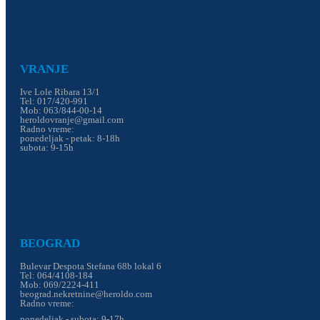
VRANJE
Ive Lole Ribara 13/1
Tel: 017/420-991
Mob: 063/844-00-14
heroldovranje@gmail.com
Radno vreme:
ponedeljak - petak: 8-18h
subota: 9-15h
BEOGRAD
Bulevar Despota Stefana 68b lokal 6
Tel: 064/4108-184
Mob: 069/2224-411
beograd.nekretnine@heroldo.com
Radno vreme:
ponedeljak - subota: 9-17h