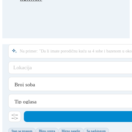
Lokacija
Stan sa terasom
Blizu centra
Mirno naselje
Sa parkingom