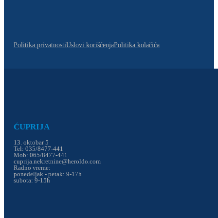
Politika privatnosti
Uslovi korišćenja
Politika kolačića
ĆUPRIJA
13. oktobar 5
Tel: 035/8477-441
Mob: 065/8477-441
cuprija.nekretnine@heroldo.com
Radno vreme:
ponedeljak - petak: 9-17h
subota: 9-15h