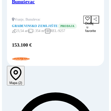
Bunuševac
Vranje, Bunuševac
Dodaj
GRAĐEVINSKO ZEMLJIŠTE
PRODAJA
u
favorite
23,54 ari
2.354 m²
REL-9257
ID
153.100 €
Pogledaj detalje
Mapa (2)