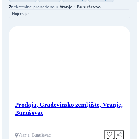
2
nekretnine pronađeno u
Vranje · Bunuševac
Prodaja, Građevinsko zemljište, Vranje,
Bunuševac
Vranje, Bunuševac