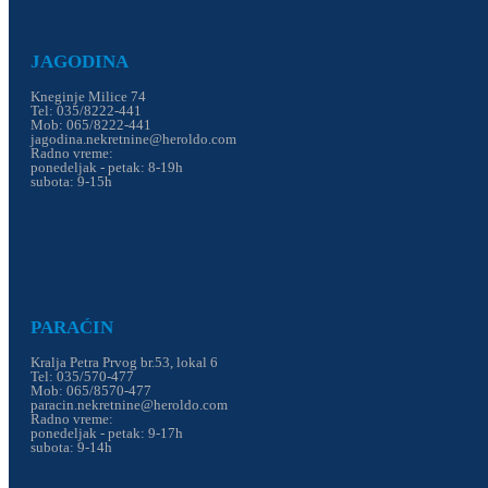
JAGODINA
Kneginje Milice 74
Tel: 035/8222-441
Mob: 065/8222-441
jagodina.nekretnine@heroldo.com
Radno vreme:
ponedeljak - petak: 8-19h
subota: 9-15h
PARAĆIN
Kralja Petra Prvog br.53, lokal 6
Tel: 035/570-477
Mob: 065/8570-477
paracin.nekretnine@heroldo.com
Radno vreme:
ponedeljak - petak: 9-17h
subota: 9-14h