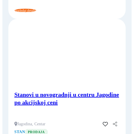
Pogledaj detalje
Stanovi u novogradnji u centru Jagodine
po akcijskoj ceni
Jagodina, Centar
Dodaj u favorite
STAN
PRODAJA