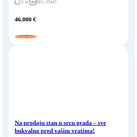
31 m²
REL-10445
ID
46.000 €
Pogledaj detalje
Na prodaju stan u srcu grada – sve
bukvalno pred vašim vratima!