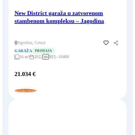
New District garaža u zatvorenom
stambenom kompleksu – Jagodina
Jagodina, Centar
Dodaj u favorite
GARAŽA
PRODAJA
16 m²
2022
REL-10400
ID
21.034 €
Pogledaj detalje