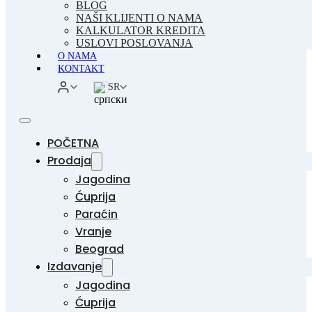
BLOG
NAŠI KLIJENTI O NAMA
KALKULATOR KREDITA
USLOVI POSLOVANJA
O NAMA
KONTAKT
SR
POČETNA
Prodaja
Jagodina
Ćuprija
Paraćin
Vranje
Beograd
Izdavanje
Jagodina
Ćuprija