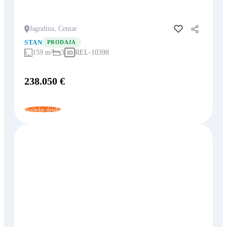
Jagodina, Centar
Dodaj u favorite
STAN
PRODAJA
159 m²
3
REL-10398
ID
238.050 €
Pogledaj detalje