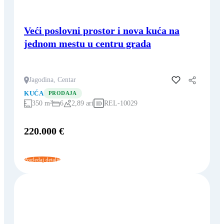
Veći poslovni prostor i nova kuća na
jednom mestu u centru grada
Jagodina, Centar
Dodaj u favorite
KUĆA
PRODAJA
350 m²
6
2,89 ari
REL-10029
ID
220.000 €
Pogledaj detalje