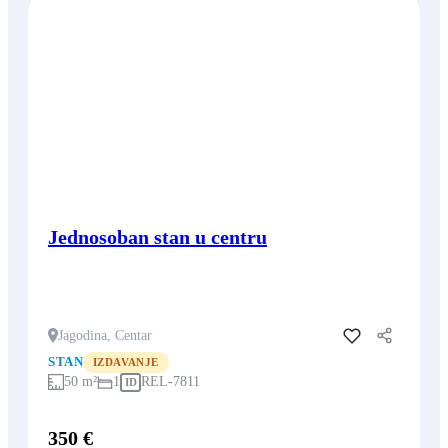
Jednosoban stan u centru
Jagodina, Centar
Dodaj u favorite
STAN
IZDAVANJE
50 m²
1
REL-7811
ID
350 €