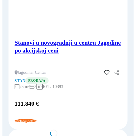
Stanovi u novogradnji u centru Jagodine
po akcijskoj ceni
Jagodina, Centar
Dodaj u favorite
STAN
PRODAJA
75 m²
3
REL-10393
ID
111.840 €
Pogledaj detalje