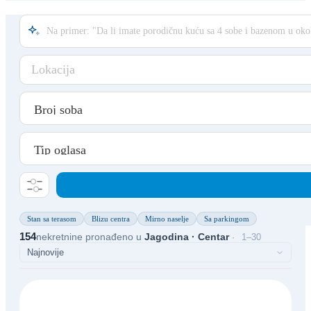
Lokacija
Stan sa terasom
Blizu centra
Mirno naselje
Sa parkingom
154
nekretnine pronađeno u
Jagodina · Centar
1–30