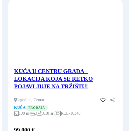
KUĆA U CENTRU GRADA –
LOKACIJA KOJA SE RETKO
POJAVLJUJE NA TRŽIŠTU!
Jagodina, Centar
Dodaj u favorite
KUĆA
PRODAJA
108 m²
3
3,18 ari
REL-10346
ID
99.000 €