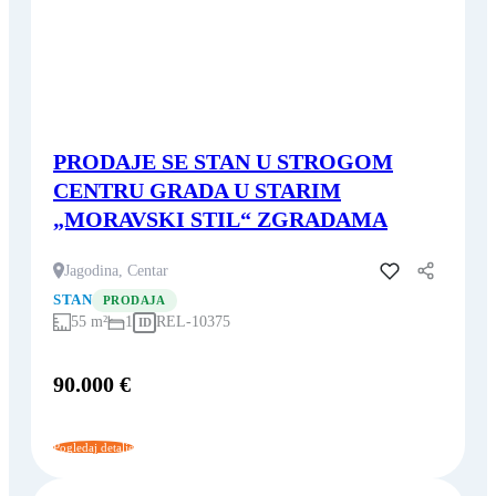
PRODAJE SE STAN U STROGOM
CENTRU GRADA U STARIM
„MORAVSKI STIL“ ZGRADAMA
Jagodina, Centar
Dodaj u favorite
STAN
PRODAJA
55 m²
1
REL-10375
ID
90.000 €
Pogledaj detalje