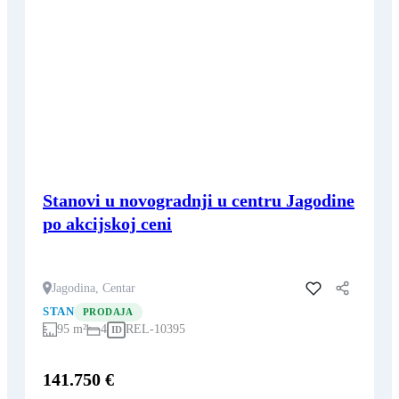
Stanovi u novogradnji u centru Jagodine
po akcijskoj ceni
Jagodina, Centar
Dodaj u favorite
STAN
PRODAJA
95 m²
4
REL-10395
ID
141.750 €