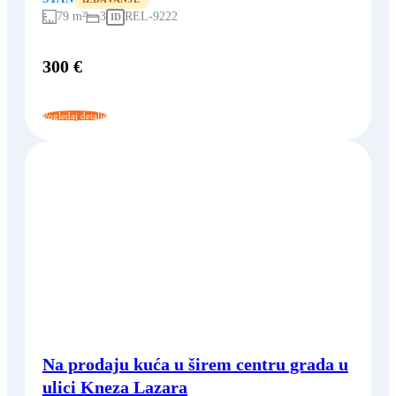
79 m²
3
REL-9222
ID
300 €
Pogledaj detalje
Na prodaju kuća u širem centru grada u
ulici Kneza Lazara