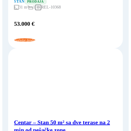
STAN
PRODAJA
31 m²
1
REL-10368
ID
53.000 €
Pogledaj detalje
Centar – Stan 50 m² sa dve terase na 2
min od pešačke zone