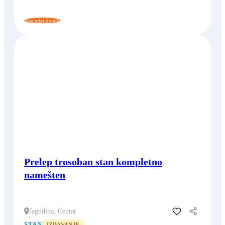
Pogledaj detalje
Prelep trosoban stan kompletno
namešten
Jagodina, Centar
Dodaj u favorite
STAN
IZDAVANJE