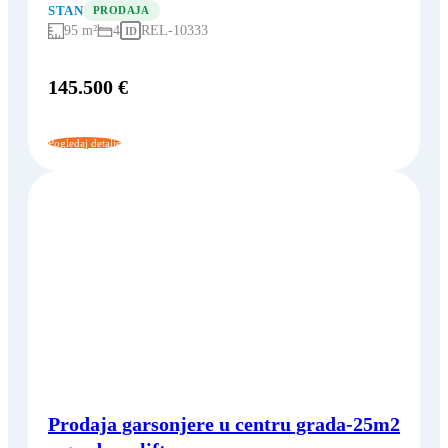
STAN
PRODAJA
95 m²
4
REL-10333
ID
145.500 €
Pogledaj detalje
Prodaja garsonjere u centru grada-25m2