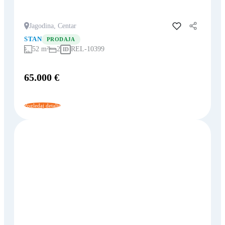
Jagodina, Centar
Dodaj u favorite
STAN
PRODAJA
52 m²
2
REL-10399
ID
65.000 €
Pogledaj detalje