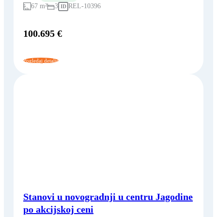
67 m²
3
REL-10396
ID
100.695 €
Pogledaj detalje
Stanovi u novogradnji u centru Jagodine
po akcijskoj ceni