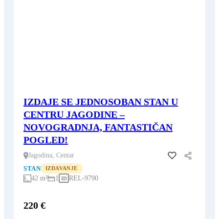
IZDAJE SE JEDNOSOBAN STAN U
CENTRU JAGODINE –
NOVOGRADNJA, FANTASTIČAN
POGLED!
Jagodina, Centar
Dodaj u favorite
STAN
IZDAVANJE
42 m²
1
REL-9790
ID
220 €