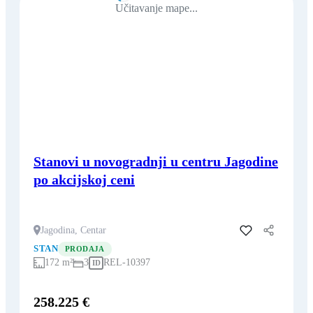
Učitavanje mape...
Stanovi u novogradnji u centru Jagodine
po akcijskoj ceni
Jagodina, Centar
Dodaj u favorite
STAN
PRODAJA
172 m²
3
REL-10397
ID
258.225 €