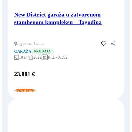
New District garaža u zatvorenom
stambenom kompleksu – Jagodina
Jagodina, Centar
Dodaj u favorite
GARAŽA
PRODAJA
18 m²
2022
REL-10392
ID
23.881 €
Pogledaj detalje