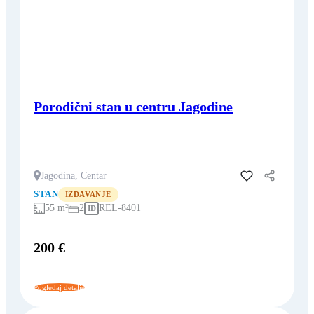
Porodični stan u centru Jagodine
Jagodina, Centar
Dodaj u favorite
STAN
IZDAVANJE
55 m²
2
REL-8401
ID
200 €
Pogledaj detalje