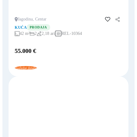
Jagodina, Centar
Dodaj u favorite
KUĆA
PRODAJA
42 m²
2
2,18 ari
REL-10364
ID
55.000 €
Pogledaj detalje