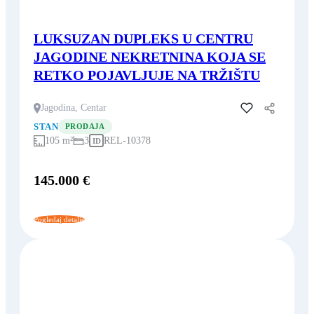
LUKSUZAN DUPLEKS U CENTRU
JAGODINE NEKRETNINA KOJA SE
RETKO POJAVLJUJE NA TRŽIŠTU
Jagodina, Centar
Dodaj u favorite
STAN
PRODAJA
105 m²
3
REL-10378
ID
145.000 €
Pogledaj detalje