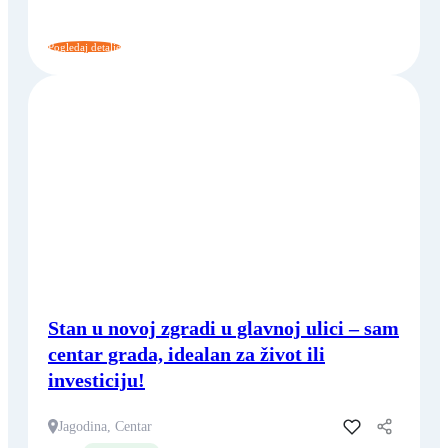
Pogledaj detalje
Stan u novoj zgradi u glavnoj ulici – sam
centar grada, idealan za život ili
investiciju!
Jagodina, Centar
Dodaj u favorite