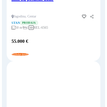
Jagodina, Centar
Dodaj u favorite
STAN
PRODAJA
50 m²
1
REL-6565
ID
55.000 €
Pogledaj detalje