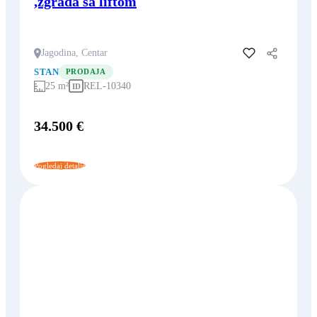
,zgrada sa liftom
Jagodina, Centar
Dodaj u favorite
STAN
PRODAJA
25 m²
REL-10340
ID
34.500 €
Pogledaj detalje