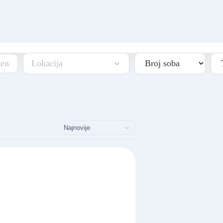
Lokacija
Učitavanje mape...