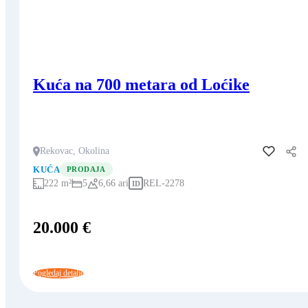
Kuća na 700 metara od Loćike
Rekovac, Okolina
Dodaj u fa
KUĆA
PRODAJA
222 m²
5
6,66 ari
REL-2278
ID
20.000 €
Pogledaj detalje