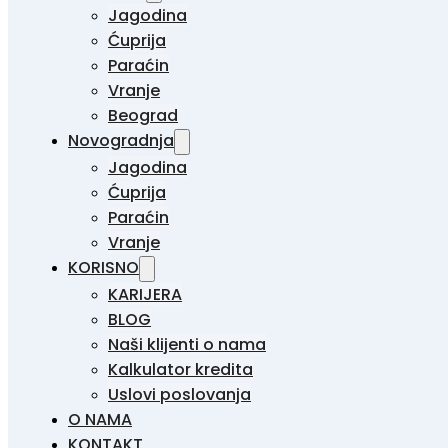
Jagodina
Ćuprija
Paraćin
Vranje
Beograd
Novogradnja
Jagodina
Ćuprija
Paraćin
Vranje
KORISNO
KARIJERA
BLOG
Naši klijenti o nama
Kalkulator kredita
Uslovi poslovanja
O NAMA
KONTAKT