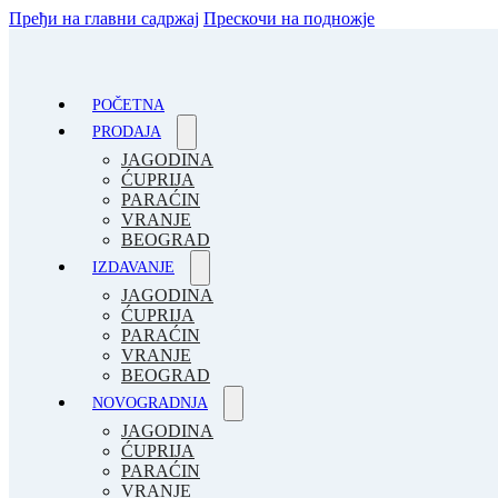
Пређи на главни садржај
Прескочи на подножје
POČETNA
PRODAJA
JAGODINA
ĆUPRIJA
PARAĆIN
VRANJE
BEOGRAD
IZDAVANJE
JAGODINA
ĆUPRIJA
PARAĆIN
VRANJE
BEOGRAD
NOVOGRADNJA
JAGODINA
ĆUPRIJA
PARAĆIN
VRANJE