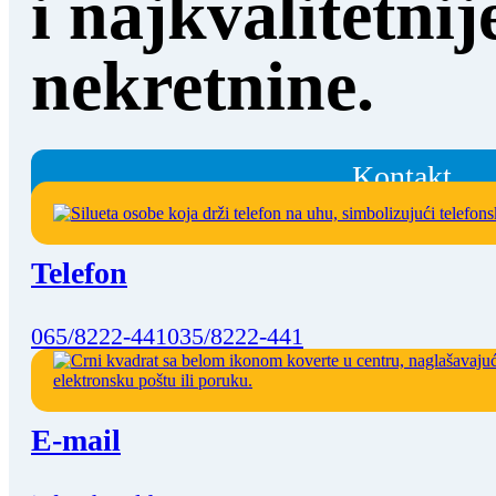
i najkvalitetnij
nekretnine.
Kontakt
Telefon
065/8222-441
035/8222-441
E-mail