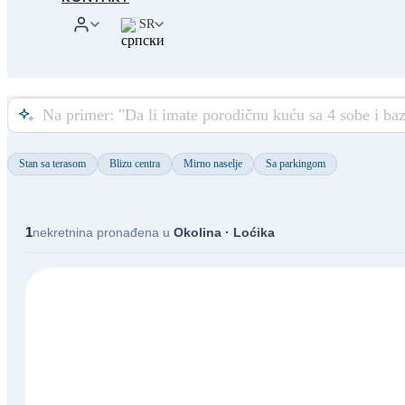
SR
Stan sa terasom
Blizu centra
Mirno naselje
Sa parkingom
1
nekretnina pronađena u
Okolina · Loćika