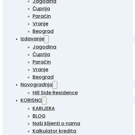
Jagodina
Ćuprija
Paraćin
Vranje
Beograd
Izdavanje
Jagodina
Ćuprija
Paraćin
Vranje
Beograd
Novogradnja
Hill Side Residence
KORISNO
KARIJERA
BLOG
Naši klijenti o nama
Kalkulator kredita