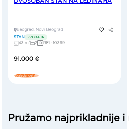
DVOSOBAN STAN NA LEDINAMA
Beograd, Novi Beograd
Dodaj u favorite
STAN
PRODAJA
43 m²
2
REL-10369
ID
91.000 €
Pogledaj detalje
Pružamo najprikladnije i 