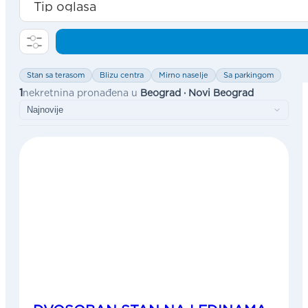
Stan sa terasom
Blizu centra
Mirno naselje
Sa parkingom
1
nekretnina pronađena u
Beograd · Novi Beograd