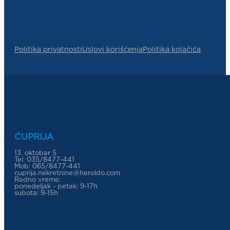
Politika privatnosti
Uslovi korišćenja
Politika kolačića
ĆUPRIJA
13. oktobar 5
Tel: 035/8477-441
Mob: 065/8477-441
cuprija.nekretnine@heroldo.com
Radno vreme:
ponedeljak - petak: 9-17h
subota: 9-15h