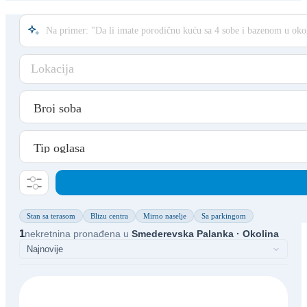
Lokacija
Stan sa terasom
Blizu centra
Mirno naselje
Sa parkingom
1
nekretnina pronađena u
Smederevska Palanka · Okolina