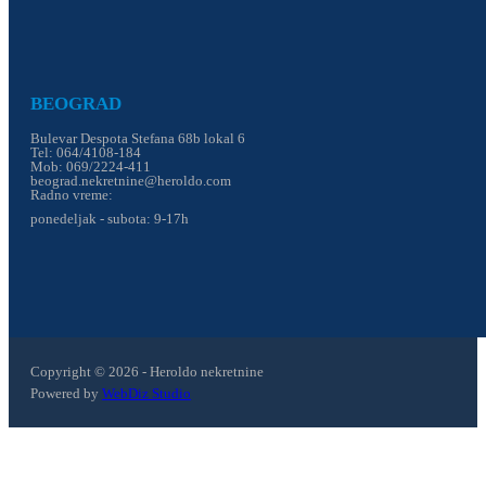
BEOGRAD
Bulevar Despota Stefana 68b lokal 6
Tel: 064/4108-184
Mob: 069/2224-411
beograd.nekretnine@heroldo.com
Radno vreme:
ponedeljak - subota: 9-17h
Copyright © 2026 - Heroldo nekretnine
Powered by
WebDiz Studio