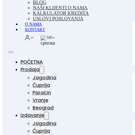
BLOG
NAŠI KLIJENTI O NAMA
KALKULATOR KREDITA
USLOVI POSLOVANJA
O NAMA
KONTAKT
SR
POČETNA
Prodaja
Jagodina
Ćuprija
Paraćin
Vranje
Beograd
Izdavanje
Jagodina
Ćuprija