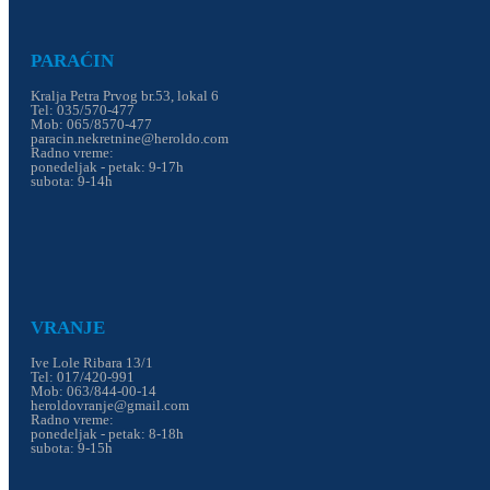
PARAĆIN
Kralja Petra Prvog br.53, lokal 6
Tel: 035/570-477
Mob: 065/8570-477
paracin.nekretnine@heroldo.com
Radno vreme:
ponedeljak - petak: 9-17h
subota: 9-14h
VRANJE
Ive Lole Ribara 13/1
Tel: 017/420-991
Mob: 063/844-00-14
heroldovranje@gmail.com
Radno vreme:
ponedeljak - petak: 8-18h
subota: 9-15h