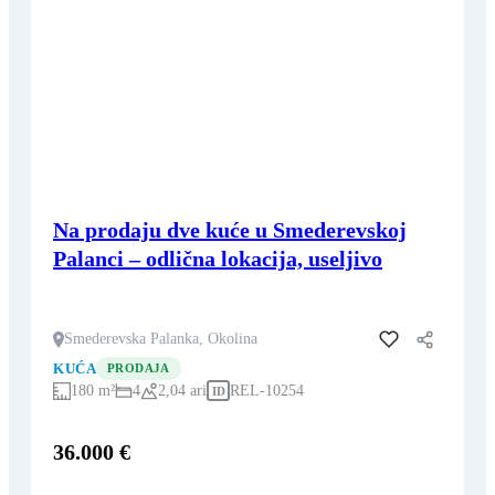
Na prodaju dve kuće u Smederevskoj
Palanci – odlična lokacija, useljivo
Smederevska Palanka, Okolina
Dodaj u favorite
KUĆA
PRODAJA
180 m²
4
2,04 ari
REL-10254
ID
36.000 €