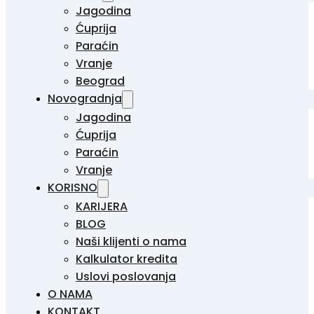
Jagodina
Ćuprija
Paraćin
Vranje
Beograd
Novogradnja
Jagodina
Ćuprija
Paraćin
Vranje
KORISNO
KARIJERA
BLOG
Naši klijenti o nama
Kalkulator kredita
Uslovi poslovanja
O NAMA
KONTAKT