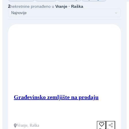
2
nekretnine pronađeno u
Vranje · Raška
Građevinsko zemljište na prodaju
Vranje, Raška