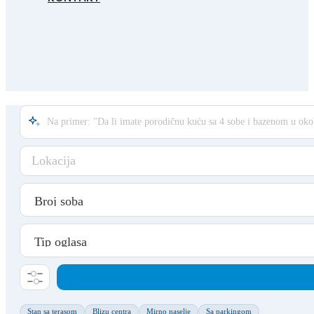
Lokacija
Stan sa terasom
Blizu centra
Mirno naselje
Sa parkingom