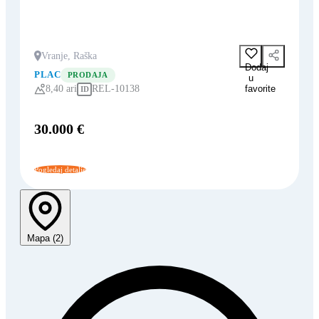
Vranje, Raška
Dodaj
PLAC
PRODAJA
u
favorite
8,40 ari
REL-10138
ID
30.000 €
Pogledaj detalje
Mapa (2)