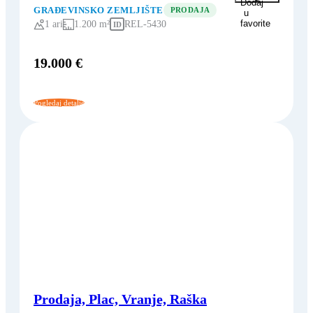
Dodaj
GRAĐEVINSKO ZEMLJIŠTE
PRODAJA
u
favorite
1 ari
1.200 m²
REL-5430
ID
19.000 €
Pogledaj detalje
Prodaja, Plac, Vranje, Raška