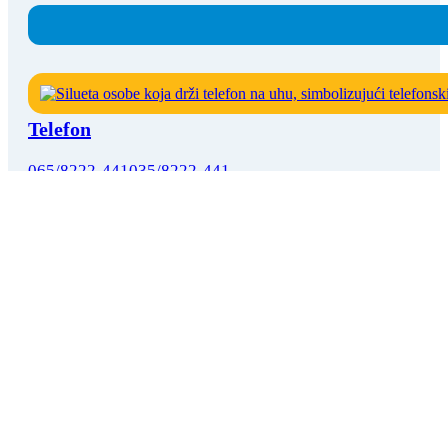
Telefon
065/8222-441
035/8222-441
E-mail
info@heroldo.com
Lokacija
Jagodina, Ćuprija, Paraćin, Vranje, Beograd