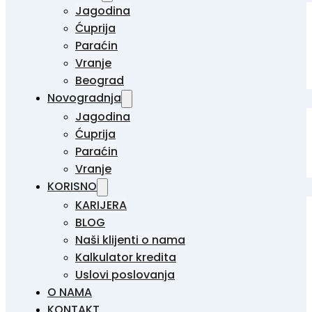
Jagodina
Ćuprija
Paraćin
Vranje
Beograd
Novogradnja
Jagodina
Ćuprija
Paraćin
Vranje
KORISNO
KARIJERA
BLOG
Naši klijenti o nama
Kalkulator kredita
Uslovi poslovanja
O NAMA
KONTAKT