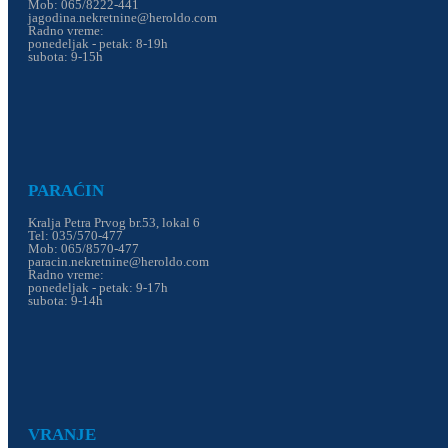
Mob: 065/8222-441
jagodina.nekretnine@heroldo.com
Radno vreme:
ponedeljak - petak: 8-19h
subota: 9-15h
PARAĆIN
Kralja Petra Prvog br.53, lokal 6
Tel: 035/570-477
Mob: 065/8570-477
paracin.nekretnine@heroldo.com
Radno vreme:
ponedeljak - petak: 9-17h
subota: 9-14h
VRANJE