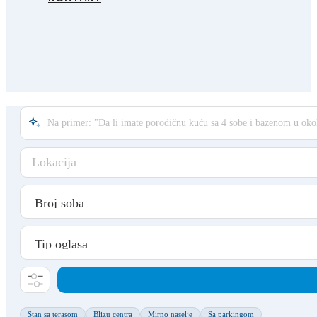
Lokacija
Stan sa terasom
Blizu centra
Mirno naselje
Sa parkingom