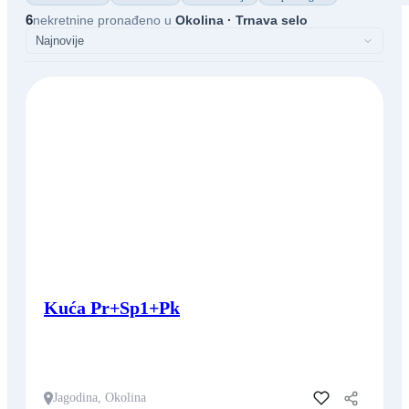
6
nekretnine pronađeno u
Okolina · Trnava selo
Kuća Pr+Sp1+Pk
Jagodina, Okolina
Dodaj u favorite