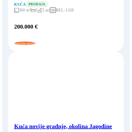
KUĆA
PRODAJA
360 m²
6
5 ari
REL-1328
ID
200.000 €
Pogledaj detalje
Kuća novije gradnje, okolina Jagodine