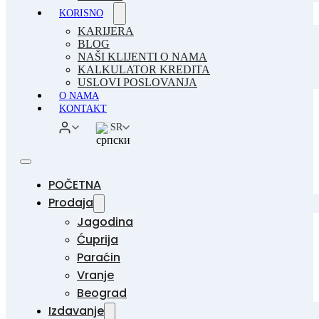
KORISNO
KARIJERA
BLOG
NAŠI KLIJENTI O NAMA
KALKULATOR KREDITA
USLOVI POSLOVANJA
O NAMA
KONTAKT
SR
POČETNA
Prodaja
Jagodina
Ćuprija
Paraćin
Vranje
Beograd
Izdavanje