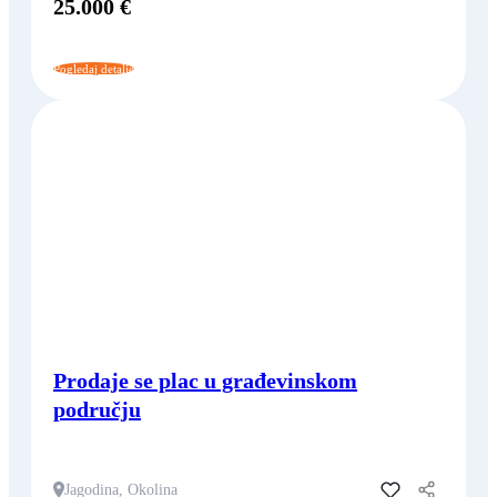
25.000 €
Pogledaj detalje
Prodaje se plac u građevinskom
području
Jagodina, Okolina
Dodaj u favorite