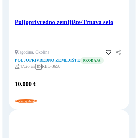
Poljoprivredno zemljište/Trnava selo
Jagodina, Okolina
Dodaj u favorite
POLJOPRIVREDNO ZEMLJIŠTE
PRODAJA
47,26 ari
REL-3650
ID
10.000 €
Pogledaj detalje