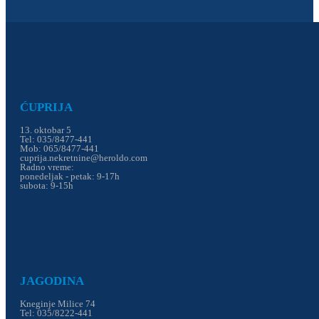
ĆUPRIJA
13. oktobar 5
Tel: 035/8477-441
Mob: 065/8477-441
cuprija.nekretnine@heroldo.com
Radno vreme:
ponedeljak - petak: 9-17h
subota: 9-15h
JAGODINA
Kneginje Milice 74
Tel: 035/8222-441