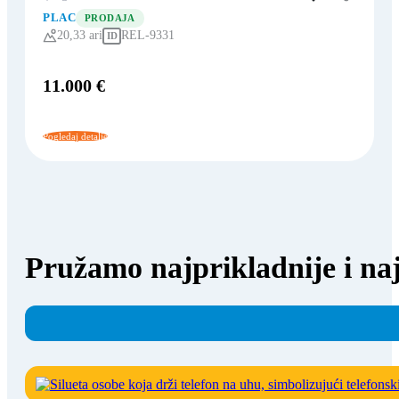
PLAC
PRODAJA
20,33 ari
REL-9331
ID
11.000 €
Pogledaj detalje
Pružamo najprikladnije i naj