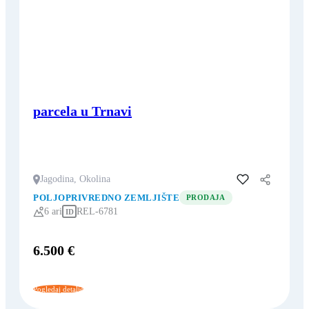
parcela u Trnavi
Jagodina, Okolina
Dodaj u favorite
POLJOPRIVREDNO ZEMLJIŠTE
PRODAJA
6 ari
REL-6781
ID
6.500 €
Pogledaj detalje